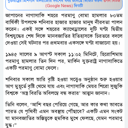
যুক্তরাষ্ট্রের মিশিগান অঙ্গরাজ্যের সর্বশেষ খবর জানতে ভিজিট করুন
গুগল নিউজ
(Google News)
ফিডটি
জাপানের নাগাসাকি শহরে পরমাণু বোমা হামলার ৮০তম
বার্ষিকী উপলক্ষে শনিবার হাজার হাজার মানুষ নীরবতা পালন
করেন। একই সঙ্গে শহরের ক্যাথেড্রালের দুটি ঘণ্টা দ্বিতীয়
বিশ্বযুদ্ধের শেষ দিকে মানবজাতির ইতিহাসকে চিরতরে বদলে
দেওয়া সেই ঘটনার পর প্রথমবার একসঙ্গে ঘণ্টা বাজানো হয়।
১৯৪৫ সালের ৯ আগস্ট সকাল ১১:০২ মিনিটে, হিরোশিমায়
পরমাণু হামলার তিন দিন পর, মার্কিন যুক্তরাষ্ট্র নাগাসাকিতে
একটি পরমাণু বোমা ফেলে।
শনিবার সকাল ভারি বৃষ্টি হওয়া সত্ত্বেও অনুষ্ঠান শুরু হওয়ার
আগ মুহূর্তে বৃষ্টি থেমে যায় এবং নাগাসাকি মেয়র শিরো সুজুকি
বিশ্বকে ‘অস্ত্র বিরতি অবিলম্বে বন্ধ করার’ আহ্বান জানান।
তিনি বলেন, ‘আশি বছর পেরিয়ে গেছে, আর কার কথা ভাবতে
পারত যে পৃথিবী এমন অবস্থায় পৌঁছাবে? একটি এমন সংকট
যা মানবজাতির অস্তিত্বকে হুমকির মুখে ফেলছে, যেমন পরমাণু
যুদ্ধ।”