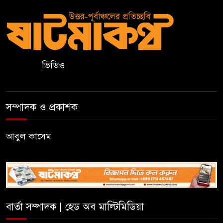
আজ বিশ্ব অলস দিবস, কাজের ফাঁকে
বিশ্রামের গুরুত্ব মনে করিয়ে দেয় যে
দিন
ভিডিও
এসএসসিতে ক্যাডেট কলেজের ৯৮
শতাংশের বেশি জিপিএ-৫
সম্পাদক ও প্রকাশক
বিদেশ থেকে এসএসসি পাস ৩৫৪
আবুল কাসেম
জন, ফেল ৪৮
মুহিবুর রহমান একাডেমিতে
শতভাগ পাস, জিপিএ-৫ পেয়েছে ১৭
জন
বার্তা সম্পাদক | হেড অব মাল্টিমিডিয়া
স্কলার্সহোম মেজরটিলা কলেজে