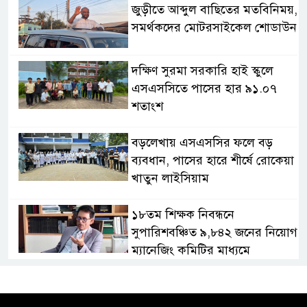
জুড়ীতে আব্দুল বাছিতের মতবিনিময়,
সমর্থকদের মোটরসাইকেল শোডাউন
দক্ষিণ সুরমা সরকারি হাই স্কুলে
এসএসসিতে পাসের হার ৯১.০৭
শতাংশ
বড়লেখায় এসএসসির ফলে বড়
ব্যবধান, পাসের হারে শীর্ষে রোকেয়া
খাতুন লাইসিয়াম
১৮তম শিক্ষক নিবন্ধনে
সুপারিশবঞ্চিত ৯,৮৪২ জনের নিয়োগ
ম্যানেজিং কমিটির মাধ্যমে
সাতক্ষীরার চার শিক্ষাপ্রতিষ্ঠানে
এসএসসিতে কেউ পাস করেনি