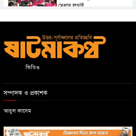
মেধার লড়াই
নালন্দা: যেখানে জ্ঞানচর্চায় ছুটে
আসতেন দূরদেশের শিক্ষার্থীরা
ঝালকাঠির ভাসমান পেয়ারা হাটে
মার্কিন রাষ্ট্রদূত
ভিডিও
অষ্টম শ্রেণি পাসে পুলিশে বড় নিয়োগ
সম্পাদক ও প্রকাশক
জামায়াতসহ ১১ দলীয় জোটের
রাষ্ট্রপতি প্রার্থী অলি আহমেদ
আবুল কাসেম
বিএসএফের গুলিতে কুলাউড়ার