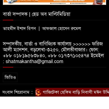
যুবক নিহত
বার্তা সম্পাদক | হেড অব মাল্টিমিডিয়া
৫০০ টাকা মজুরিসহ বিভিন্ন দাবিতে
কুলাউড়ায় চা-শ্রমিকদের গণবিক্ষোভ
তাহমীদ ইশাদ রিপন | আফজাল হোসেন রুমেল
সম্পাদকীয়, বার্তা ও বাণিজ্যিক কার্যালয় >>>>>> ফরিজ
আলী ম্যানশন, বড়লেখা-৩২৫০, মৌলভীবাজার। ফোন:
+৮৮ ০১৮১৯৫৬৩৮৪০, +৮৮ ০১৭৩৭১০৫৪৭৪ ইমেইল
: shatmakantha@gmail.com
ভিডিও
সংবাদ শিরোনাম ::
গাজিটেকা হেকিম বাড়ি নিবাসী মঈন উদ্দিনে
স্বত্ব © ষাটমা মিডিয়া লিমিটেড