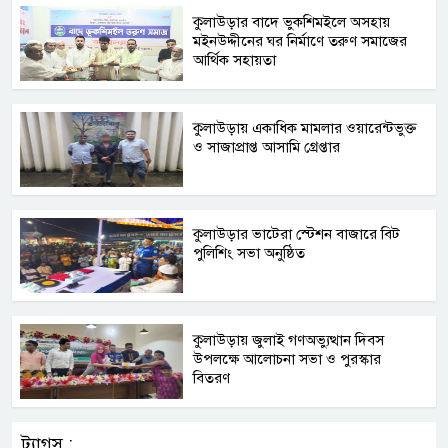
কুলাউড়ার বাদে ভুকশিমইলে অসহায়
মইনউদ্দীনের ঘর নির্মাণে তরুণ সমাজের
আর্থিক সহায়তা
কুলাউড়ায় একাধিক মামলার ওয়ারেন্টভুক্ত
ও সাজাপ্রাপ্ত আসামি গ্রেপ্তার
কুলাউড়ার ভাটেরা স্টেশন বাজারে বিট
পুলিশিং সভা অনুষ্ঠিত
কুলাউড়ায় জুলাই গণঅভ্যুত্থান দিবস
উপলক্ষে আলোচনা সভা ও পুরস্কার
বিতরণ
ট্যাগস :