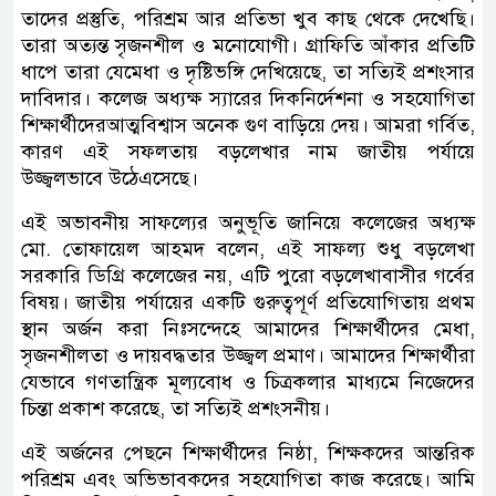
তাদের
প্রস্তুতি
,
পরিশ্রম
আর
প্রতিভা
খুব
কাছ
থেকে
দেখেছি।
তারা
অত্যন্ত
সৃজনশীল
ও
মনোযোগী।
গ্রাফিতি
আঁকার
প্রতিটি
ধাপে
তারা
যে
মেধা
ও
দৃষ্টিভঙ্গি
দেখিয়েছে
,
তা
সত্যিই
প্রশংসার
দাবিদার।
কলেজ
অধ্যক্ষ
স্যারের
দিকনির্দেশনা
ও
সহযোগিতা
শিক্ষার্থীদের
আত্মবিশ্বাস
অনেক
গুণ
বাড়িয়ে
দেয়।
আমরা
গর্বিত
,
কারণ
এই
সফলতায়
বড়লেখার
নাম
জাতীয়
পর্যায়ে
উজ্জ্বলভাবে
উঠে
এসেছে।
এই অভাবনীয় সাফল্যের অনুভূতি জানিয়ে
কলেজের অধ্যক্ষ
মো. তোফায়েল আহমদ বলেন, এই সাফল্য শুধু বড়লেখা
সরকারি ডিগ্রি কলেজের নয়, এটি পুরো বড়লেখাবাসীর গর্বের
বিষয়। জাতীয় পর্যায়ের একটি গুরুত্বপূর্ণ প্রতিযোগিতায় প্রথম
স্থান অর্জন করা নিঃসন্দেহে আমাদের শিক্ষার্থীদের মেধা,
সৃজনশীলতা ও দায়বদ্ধতার উজ্জ্বল প্রমাণ। আমাদের শিক্ষার্থীরা
যেভাবে গণতান্ত্রিক মূল্যবোধ ও চিত্রকলার মাধ্যমে নিজেদের
চিন্তা প্রকাশ করেছে, তা সত্যিই প্রশংসনীয়।
এই অর্জনের পেছনে শিক্ষার্থীদের নিষ্ঠা, শিক্ষকদের আন্তরিক
পরিশ্রম এবং অভিভাবকদের সহযোগিতা কাজ করেছে। আমি