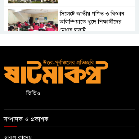
সিলেটে জাতীয় গণিত ও বিজ্ঞান
অলিম্পিয়াডে খুদে শিক্ষার্থীদের
মেধার লড়াই
নালন্দা: যেখানে জ্ঞানচর্চায় ছুটে
আসতেন দূরদেশের শিক্ষার্থীরা
ঝালকাঠির ভাসমান পেয়ারা হাটে
মার্কিন রাষ্ট্রদূত
ভিডিও
অষ্টম শ্রেণি পাসে পুলিশে বড় নিয়োগ
সম্পাদক ও প্রকাশক
জামায়াতসহ ১১ দলীয় জোটের
রাষ্ট্রপতি প্রার্থী অলি আহমেদ
আবুল কাসেম