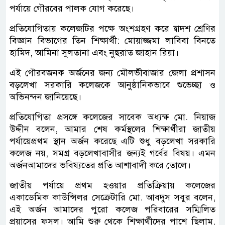
পর্যায়ে গৌরবের পালক যোগ করেছে।
প্রতিযোগিতায় কলেজটির পক্ষে অংশগ্রহণ করে দ্বাদশ শ্রেণির
বিজ্ঞান বিভাগের তিন শিক্ষার্থী: মোয়াজ্জমা লাবিবা বিনতে
হামিদ, আমিনা সুলতানা এবং নুছরাত জাহান রিয়া।
এই গৌরবজনক অর্জনের জন্য মৌলভীবাজার জেলা প্রশাসন
বড়লেখা সরকারি কলেজকে আনুষ্ঠানিকভাবে শুভেচ্ছা ও
অভিনন্দন জানিয়েছে।
প্রতিযোগিতা প্রসঙ্গে কলেজের সাবেক অধ্যক্ষ মো. নিয়াজ
উদ্দীন বলেন, আমার
শেষ
কর্মস্থলের
শিক্ষার্থীরা
জাতীয়
পর্যায়ে
প্রথম
স্থান
অর্জন
করেছে
এটি
শুধু
বড়লেখা
সরকারি
কলেজ
নয়
,
সমগ্র
বড়লেখাবাসীর
জন্যই
গর্বের
বিষয়।
এমন
অর্জন
আমাদের
ভবিষ্যতের
প্রতি
আশাবাদী
করে
তোলে।
জাতীয় পর্যায়ে প্রথম হওয়ার প্রতিক্রিয়ায় কলেজের
একাডেমিক কাউন্সিলর সেক্রেটারি মো. আবদুস সবুর বলেন,
এই
অর্জন
আমাদের
পুরো
কলেজ
পরিবারের
সম্মিলিত
প্রয়াসের
ফসল।
আমি
শুরু
থেকে
শিক্ষার্থীদের
পাশে
ছিলাম
,