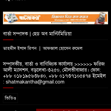
বিএসএফের গুলিতে কুলাউড়ার
যুবক নিহত
বার্তা সম্পাদক | হেড অব মাল্টিমিডিয়া
৫০০ টাকা মজুরিসহ বিভিন্ন দাবিতে
কুলাউড়ায় চা-শ্রমিকদের গণবিক্ষোভ
তাহমীদ ইশাদ রিপন | আফজাল হোসেন রুমেল
সম্পাদকীয়, বার্তা ও বাণিজ্যিক কার্যালয় >>>>>> ফরিজ
আলী ম্যানশন, বড়লেখা-৩২৫০, মৌলভীবাজার। ফোন:
+৮৮ ০১৮১৯৫৬৩৮৪০, +৮৮ ০১৭৩৭১০৫৪৭৪ ইমেইল
: shatmakantha@gmail.com
ভিডিও