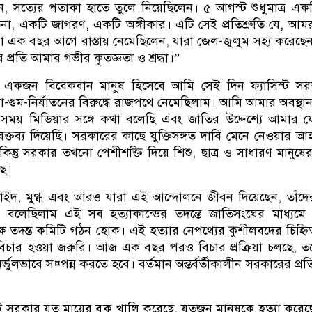
লেন, সত্যের পতাকা হাতে তুলে নিয়েছিলেন। ৫ আগস্ট শুধুমাত্র এক
া, একটি জাগরণ, একটি অঙ্গীকার। এটি সেই প্রতিশ্রুতি যে, আ
া এক বছর আগে রাস্তায় নেমেছিলেন, যারা জেল-জুলুম সহ্য করেছেন
র প্রতি আমার গভীর কৃতজ্ঞতা ও শ্রদ্ধা।”
একজন বিবেকবান মানুষ হিসেবে আমি সেই দিন ফ্যাসিস্ট সর
যা-গুম-নির্যাতনের বিরুদ্ধে রাজপথে নেমেছিলাম। আমি আমার অবস্থা
সময় মিডিয়ার সঙ্গে কথা বলেছি এবং জাতির উদ্দেশ্যে আমার 
্তব্য দিয়েছি। সরকারের কাছে যুক্তিসঙ্গত দাবি মেনে নেওয়ার
কিন্তু সরকার তখনো পেশীশক্তি দিয়ে শিশু, ছাত্র ও সাধারণ মানুষ
ছে।
ইদ, মুগ্ধ এবং আরও যারা এই আন্দোলনে জীবন দিয়েছেন, তাঁদের
িয়ে বলেছিলাম এই সব হত্যাকান্ডের তদন্তে জাতিসংঘের মাধ্যম
ক্ষ তদন্ত কমিটি গঠন হোক। এই হত্যার নেপথ্যের কুশীলবদের চিহ্ন
 বিচার হওয়া জরুরি। আজ এক বছর পরও বিচার প্রক্রিয়া চলছে, 
্ভুলভাবে স¤পন্ন করতে হবে। বর্তমান অন্তর্বর্তীকালীন সরকারের প্র
স্ট সরকার যত মায়ের বুক খালি করেছে, যতজন মানুষকে হত্যা করেছ