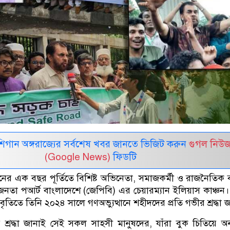
র মিশিগান অঙ্গরাজ্যের সর্বশেষ খবর জানতে ভিজিট করুন
গুগল নিউ
(Google News)
ফিডটি
নের এক বছর পূর্তিতে বিশিষ্ট অভিনেতা, সমাজকর্মী ও রাজনৈতিক ব্যক
ও জনতা পআর্ট বাংলাদেশে (জেপিবি) এর চেয়ারম্যান ইলিয়াস কাঞ্চন।
ৃতিতে তিনি ২০২৪ সালে গণঅভ্যুত্থানে শহীদদের প্রতি গভীর শ্রদ্ধা 
শ্রদ্ধা জানাই সেই সকল সাহসী মানুষদের, যাঁরা বুক চিতিয়ে অন