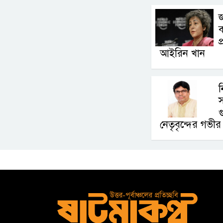
ব
প
আইরিন খান
ন
স
নেতৃবৃন্দের গভীর 