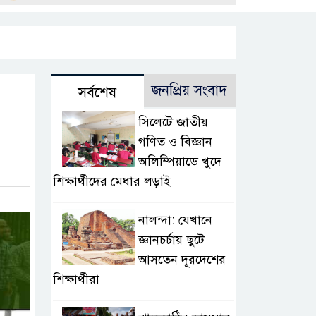
জনপ্রিয় সংবাদ
সর্বশেষ
সিলেটে জাতীয়
গণিত ও বিজ্ঞান
অলিম্পিয়াডে খুদে
শিক্ষার্থীদের মেধার লড়াই
নালন্দা: যেখানে
জ্ঞানচর্চায় ছুটে
আসতেন দূরদেশের
শিক্ষার্থীরা