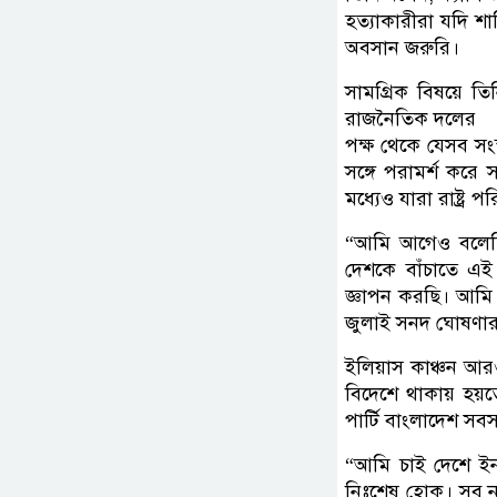
হত্যাকারীরা যদি শাস
অবসান জরুরি।
সামগ্রিক বিষয়ে তিন
রাজনৈতিক দলের
পক্ষ থেকে যেসব সংস্
সঙ্গে পরামর্শ করে
মধ্যেও যারা রাষ্ট্র
“আমি আগেও বলেছি,
দেশকে বাঁচাতে এই
জ্ঞাপন করছি। আমি 
জুলাই সনদ ঘোষণার 
ইলিয়াস কাঞ্চন আরও
বিদেশে থাকায় হয়
পার্টি বাংলাদেশ স
“আমি চাই দেশে ইনস
নিঃশেষ হোক। সব নাগ