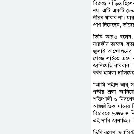
বিরুদ্ধে দাঁড়িয়েছি
নয়, এটি একটি চেতন
নীরব থাকব না। যার
প্রাণ দিয়েছেন, তাঁদে
তিনি আরও বলেন, 
নারকীয় তান্ডব, হত্
জুলাই আন্দোলনের 
পেজে লাইভে এসে বক
জানিয়েছি বারবার। 
বর্বর হামলা চালিয়ে
“আমি শহীদ আবু সা
গভীর শ্রদ্ধা জান
শক্তিশালী ও নিরপে
আন্তর্জাতিক মানের
বিচারকে দ্রæত ও নির
এই দাবি জানাচ্ছি।”
তিনি বলেন, ফ্যাসি