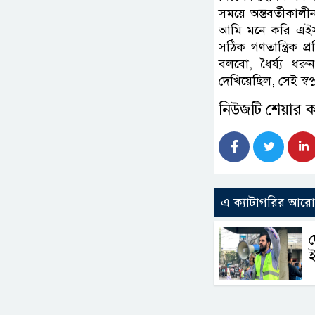
সময়ে অন্তবর্তীকালীন
আমি মনে করি এইসব
সঠিক গণতান্ত্রিক 
বলবো, ধৈর্য্য ধরু
দেখিয়েছিল, সেই স্বপ
নিউজটি শেয়ার 
এ ক্যাটাগরির আর
ই