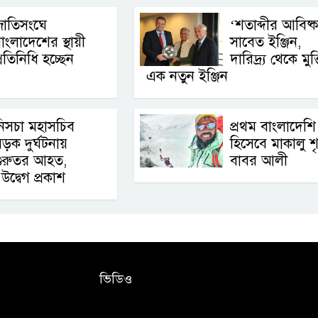
জাতিসংঘে
‘শতাব্দীর আবিষ্ক
াংলাদেশের স্থায়ী
সাবেত ইঞ্জিন,
্রতিনিধি হচ্ছেন
দারিদ্র্য থেকে মুক
এক নতুন ইঞ্জিন
িসচা মহাসচিব
প্রথম বাংলাদেশি
ড়ক দুর্ঘটনায়
হিসেবে মাকালু শৃঙ
গুরুতর আহত,
বাবর আলী
উদ্বেগ প্রকাশ
ভিডিও