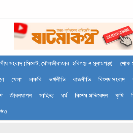
গীয় সংবাদ (সিলেট, মৌলভীবাজার, হবিগঞ্জ ও সুনামগঞ্জ)
শোক 
্তা
খেলা
চাকরি
অর্থনীতি
রাজনীতি
বিশেষ সংবাদ
শ
জীবনযাপন
সাহিত‍্য
ধর্ম
বিশেষ প্রতিবেদন
কৃষি
ডিও
সি