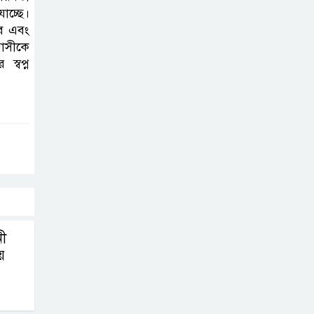
াচ্ছে।
বে এবং
বাসীকে
স্বপ্ন
নী
য়