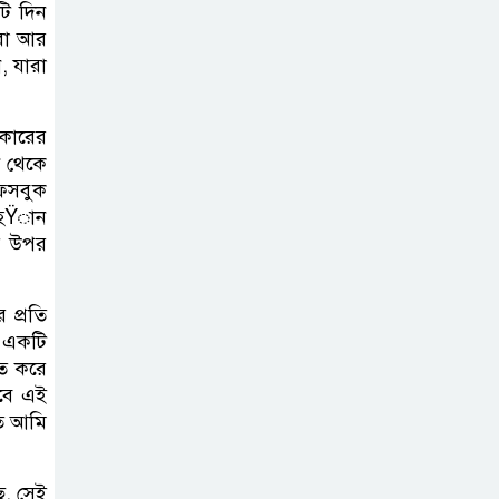
টি দিন
৫০০ টাকা মজুরিসহ
মরা আর
বিভিন্ন দাবিতে
, যারা
কুলাউড়ায় চা-
শ্রমিকদের গণবিক্ষোভ
কারের
ন থেকে
বড়লেখায় ৫০০
ফেসবুক
টাকা মজুরির
 আহŸান
দাবিতে চা
ের উপর
শ্রমিকদের গণবিক্ষোভ
 প্রতি
কাজাখস্তানে
ে একটি
আন্তর্জাতিক এআই
িত করে
অলিম্পিয়াডে
তবে এই
বাংলাদেশের তিন ব্রোঞ্জ
তি আমি
জুড়ীতে মাচায়
ে, সেই