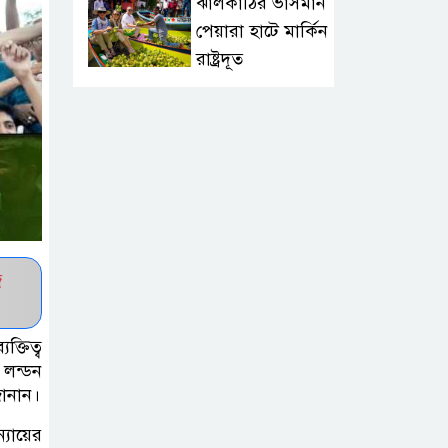
ঝালকাঠির ভাসমান
পেয়ারা হাটে মার্কিন
রাষ্ট্রদূত
অষ্টম শ্রেণি পাসে
পুলিশে বড় নিয়োগ
জামায়াতসহ ১১
দলীয় জোটের
রাষ্ট্রপতি প্রার্থী অলি
জ
আহমেদ
্তিত্ব
বিএসএফের গুলিতে
 লন্ডন
কুলাউড়ার যুবক
জানান।
নিহত
্যায়ের