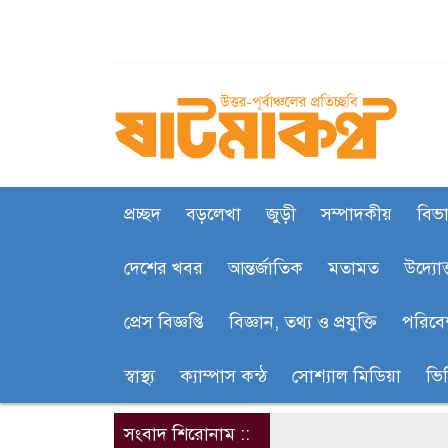
প্রচ্ছদ
বড়লেখা
জুড়ী
সম্পাদকীয়
বিভা
দেশের খবর
আন্তর্জাতিক
মতামত
উদ্যোক
প্রেস বিজ্ঞপ্তি
বিজ্ঞান, তথ‍্য ও প্রযুক্তি
পরিবে
স্বাস্থ্য
ক‍্যাম্পাস কন্ঠ
সোশ্যাল মিডিয়া
ভি
সংবাদ শিরোনাম ::