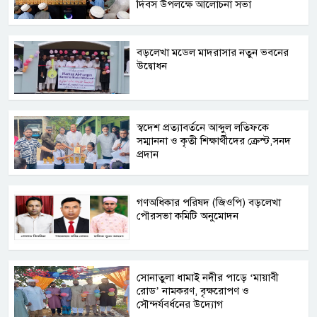
দিবস উপলক্ষে আলোচনা সভা
বড়লেখা মডেল মাদরাসার নতুন ভবনের
উদ্বোধন
স্বদেশ প্রত্যাবর্তনে আব্দুল লতিফকে
সম্মাননা ও কৃতী শিক্ষার্থীদের ক্রেস্ট,সনদ
প্রদান
গণঅধিকার পরিষদ (জিওপি) বড়লেখা
পৌরসভা কমিটি অনুমোদন
সোনাতুলা ধামাই নদীর পাড়ে ‘মায়াবী
রোড’ নামকরণ, বৃক্ষরোপণ ও
সৌন্দর্যবর্ধনের উদ্যোগ