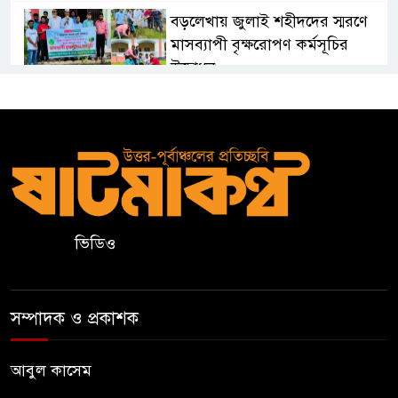
বড়লেখায় জুলাই শহীদদের স্মরণে
মাসব্যাপী বৃক্ষরোপণ কর্মসূচির
উদ্বোধন
তরুণদের নেতৃত্ব বিকাশে ইউওয়াইপি
সিলেটের অ্যালামনাই সভা
জুলাই গণঅভ্যুত্থান দিবসে লিডিং
ইউনিভার্সিটিতে নানা আয়োজন
ভিডিও
দক্ষিণ সুরমা সরকারি কলেজে জুলাই
গণঅভ্যুত্থান দিবস উপলক্ষে
সম্পাদক ও প্রকাশক
আলোচনা সভা ও পুরস্কার বিতরণ
জকিগঞ্জে নারী ও শিশুর প্রতি
আবুল কাসেম
সহিংসতা ও বাল্যবিবাহ প্রতিরোধে