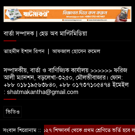
আন্তঃকলেজ বিতর্ক
সিলেট মুক্ত রোভার স্কাউট গ্রুপের
ফল উৎসব অনুষ্ঠিত
বার্তা সম্পাদক | হেড অব মাল্টিমিডিয়া
হার্ভার্ড বিশ্ববিদ্যালয়ে পড়াশোনার
তাহমীদ ইশাদ রিপন | আফজাল হোসেন রুমেল
সুযোগ, বছরে মিলবে প্রায় ১ কোটি
টাকা
সম্পাদকীয়, বার্তা ও বাণিজ্যিক কার্যালয় >>>>>> ফরিজ
আলী ম্যানশন, বড়লেখা-৩২৫০, মৌলভীবাজার। ফোন:
+৮৮ ০১৮১৯৫৬৩৮৪০, +৮৮ ০১৭৩৭১০৫৪৭৪ ইমেইল
: shatmakantha@gmail.com
ভিডিও
সংবাদ শিরোনাম ::
২০২৭ শিক্ষাবর্ষ থেকে প্রথম শ্রেণিতে ভর্তি হবে 
স্বত্ব © ষাটমা মিডিয়া লিমিটেড