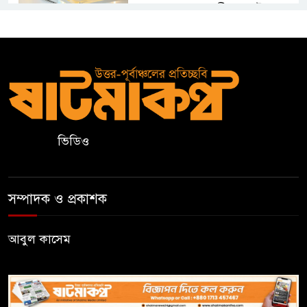
জামায়াতসহ ১১ দলীয় জোটের
রাষ্ট্রপতি প্রার্থী অলি আহমেদ
বিএসএফের গুলিতে কুলাউড়ার
যুবক নিহত
৫০০ টাকা মজুরিসহ বিভিন্ন দাবিতে
ভিডিও
কুলাউড়ায় চা-শ্রমিকদের গণবিক্ষোভ
বড়লেখায় ৫০০ টাকা মজুরির
সম্পাদক ও প্রকাশক
দাবিতে চা শ্রমিকদের গণবিক্ষোভ
আবুল কাসেম
কাজাখস্তানে আন্তর্জাতিক এআই
অলিম্পিয়াডে বাংলাদেশের তিন ব্রোঞ্জ