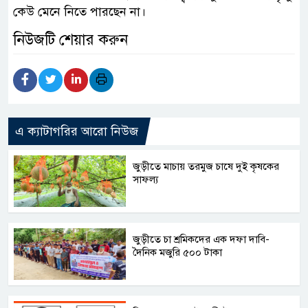
কেউ মেনে নিতে পারছেন না।
নিউজটি শেয়ার করুন
এ ক্যাটাগরির আরো নিউজ
জুড়ীতে মাচায় তরমুজ চাষে দুই কৃষকের
সাফল্য
জুড়ীতে চা শ্রমিকদের এক দফা দাবি-
দৈনিক মজুরি ৫০০ টাকা