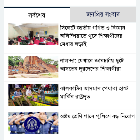
জনপ্রিয় সংবাদ
সর্বশেষ
সিলেটে জাতীয় গণিত ও বিজ্ঞান
অলিম্পিয়াডে খুদে শিক্ষার্থীদের
মেধার লড়াই
নালন্দা: যেখানে জ্ঞানচর্চায় ছুটে
আসতেন দূরদেশের শিক্ষার্থীরা
ঝালকাঠির ভাসমান পেয়ারা হাটে
মার্কিন রাষ্ট্রদূত
অষ্টম শ্রেণি পাসে পুলিশে বড় নিয়োগ