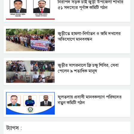
নিরাপদ সড়ক চাই জুড়ী উপজেলা শাখার
৫১ সদস্যের পূর্ণাঙ্গ কমিটি গঠন
জুড়ীতে হামলা-নির্যাতন ও জমি দখলের
অভিযোগে মানববন্ধন
জুড়ীর সাগরনালে ফ্রি চক্ষু শিবির, সেবা
পেলেন ৯ শতাধিক মানুষ
ফুলতলায় প্রবাসী মানবকল্যাণ পরিষদের
নতুন কমিটি গঠন
ট্যাগস :