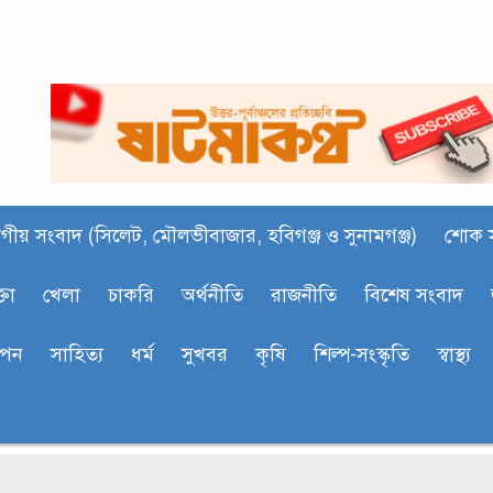
গীয় সংবাদ (সিলেট, মৌলভীবাজার, হবিগঞ্জ ও সুনামগঞ্জ)
শোক 
্তা
খেলা
চাকরি
অর্থনীতি
রাজনীতি
বিশেষ সংবাদ
াপন
সাহিত‍্য
ধর্ম
সুখবর
কৃষি
শিল্প-সংস্কৃতি
স্বাস্থ্য