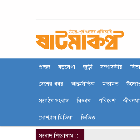
প্রচ্ছদ
বড়লেখা
জুড়ী
সম্পাদকীয়
বিভা
দেশের খবর
আন্তর্জাতিক
মতামত
উদ্যোক
সংগঠন সংবাদ
বিজ্ঞান
পরিবেশ
জীবনয
সোশ্যাল মিডিয়া
ভিডিও
সংবাদ শিরোনাম ::