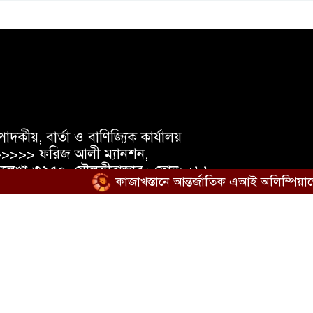
পাদকীয়, বার্তা ও বাণিজ্যিক কার্যালয়
>>>> ফরিজ আলী ম্যানশন,
লেখা-৩২৫০, মৌলভীবাজার। ফোন: +৮৮
কাজাখস্তানে আন্তর্জাতিক এআই অলিম্পিয়াডে বাংল
১৮১৯৫৬৩৮৪০, +৮৮ ০১৭৩৭১০৫৪৭৪
েইল : shatmakantha@gmail.com
িডিও