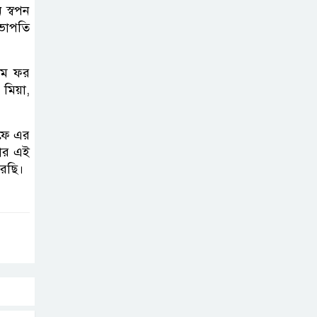
 স্বপন
অনুষ্ঠিত
সভাপতি
দলীয় কর্মীর স্ত্রীর
টিম ফর
সঙ্গে অনৈতিক
 মিয়া,
সম্পর্কের অভিযোগে
জামায়াত নেতাকে অব্যাহতি
যাফে এর
মার এই
জন্মসূত্রে নাগরিকত্ব
রছি।
সীমিত করতে
ট্রাম্পের নতুন নির্বাহী
আদেশ
সিলেটে সিভিটেক
বিল্ডার্সে বিভিন্ন পদে
জনবল নিয়োগ