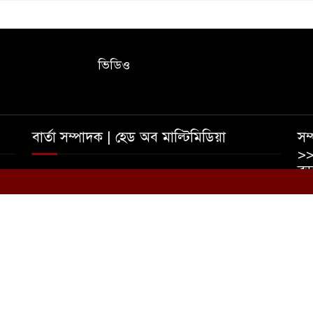
ভিডিও
বার্তা সম্পাদক | হেড অব মাল্টিমিডিয়া
সম্
>>
বড়
তাহমীদ ইশাদ রিপন | আফজাল হোসেন রুমেল
০
ইম
ভ