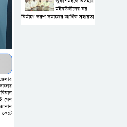
ভুকশিমইলে অসহায়
মইনউদ্দীনের ঘর
নির্মাণে তরুণ সমাজের আর্থিক সহায়তা
মাদ্রাসা শিক্ষা
বোর্ডের নতুন
লোগো ব্যবহারের
নির্দেশনা
জ
কুলাউড়ায় একাধিক
জেলার
মামলার
 বাজার
ওয়ারেন্টভুক্ত ও
রিয়ান
সাজাপ্রাপ্ত আসামি গ্রেপ্তার
েই যেন
 জানান
কুলাউড়ার ভাটেরা
া কেটে
স্টেশন বাজারে বিট
পুলিশিং সভা