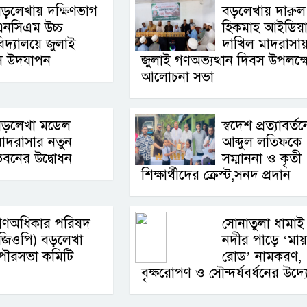
ড়লেখায় দক্ষিণভাগ
বড়লেখায় দারুল
এনসিএম উচ্চ
হিকমাহ আইডিয়
িদ্যালয়ে জুলাই
দাখিল মাদরাসা
বস উদযাপন
জুলাই গণঅভ্যত্থান দিবস উপলক্ষ
আলোচনা সভা
বড়লেখা মডেল
স্বদেশ প্রত্যাবর্তন
াদরাসার নতুন
আব্দুল লতিফকে
বনের উদ্বোধন
সম্মাননা ও কৃতী
শিক্ষার্থীদের ক্রেস্ট,সনদ প্রদান
গণঅধিকার পরিষদ
সোনাতুলা ধামাই
(জিওপি) বড়লেখা
নদীর পাড়ে ‘মায়
পৌরসভা কমিটি
রোড’ নামকরণ,
বৃক্ষরোপণ ও সৌন্দর্যবর্ধনের উদ্