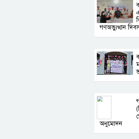
ব
ব
গণঅভ্যুত্থান দি
ম
ভ
অনুমোদন