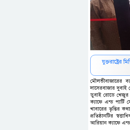
যুক্তরাষ্ট্রে
মৌলভীবাজারের ব
দাসেরবাজার দুবাই র
ডুবাই রোডে খেজুর
ক্যাফে এন্ড পার্ট
খাবারের তৃপ্তির কথ
প্রতিষ্ঠানটির স্বত
আরিয়ান ক্যাফে এন্ড 