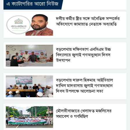
এ ক্যাটাগরির আরো নিউজ
দলীয় কর্মীর স্ত্রীর সঙ্গে অনৈতিক সম্পর্কের
অভিযোগে জামায়াত নেতাকে অব্যাহতি
বড়লেখায় দক্ষিণভাগ এনসিএম উচ্চ
বিদ্যালয়ে জুলাই গণঅভ্যুত্থান দিবস
উদযাপন
বড়লেখায় দারুল হিকমাহ আইডিয়াল
দাখিল মাদরাসায় জুলাই গণঅভ্যত্থান
দিবস উপলক্ষে আলোচনা সভা
মৌলভীবাজারে খেলাফত মজলিসের
সমাবেশ ও গণমিছিল