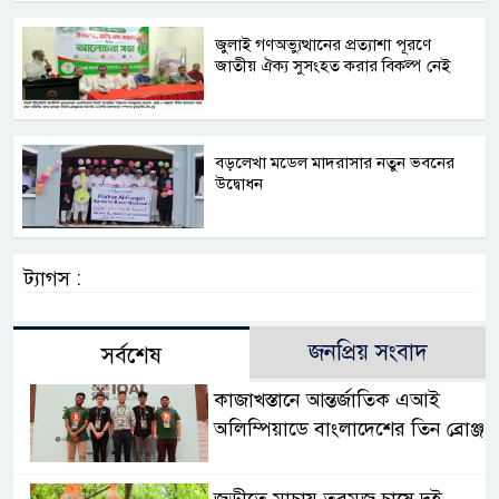
জুলাই গণঅভ্যুত্থানের প্রত্যাশা পূরণে
জাতীয় ঐক্য সুসংহত করার বিকল্প নেই
বড়লেখা মডেল মাদরাসার নতুন ভবনের
উদ্বোধন
ট্যাগস :
জনপ্রিয় সংবাদ
সর্বশেষ
কাজাখস্তানে আন্তর্জাতিক এআই
অলিম্পিয়াডে বাংলাদেশের তিন ব্রোঞ্জ
জুড়ীতে মাচায় তরমুজ চাষে দুই