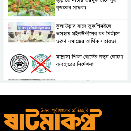
কৃষকের সাফল্য
কুলাউড়ার বাদে ভুকশিমইলে
অসহায় মইনউদ্দীনের ঘর নির্মাণে
তরুণ সমাজের আর্থিক সহায়তা
মাদ্রাসা শিক্ষা বোর্ডের নতুন লোগো
ব্যবহারের নির্দেশনা
কুলাউড়ায় একাধিক মামলার
ওয়ারেন্টভুক্ত ও সাজাপ্রাপ্ত আসামি
গ্রেপ্তার
কুলাউড়ার ভাটেরা স্টেশন বাজারে
বিট পুলিশিং সভা অনুষ্ঠিত