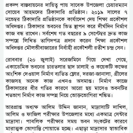
প্রকল্প বাস্তবায়নের দায়িত্ব পায় সাবেক উপজেলা চেয়ারম্যান
সোয়েব আহমদের ঠিকাদারি প্রতিষ্ঠান। ২০১৯ সালের ৭
নভেম্বর ঠিকাদারি প্রতিষ্ঠানকে কার্যাদেশ দেয় শিক্ষা প্রকৌশল
অধিদপ্তর। ঠিকাদার ভবনের ভিত স্থাপন করে দীর্ঘদিন নির্মাণ
কাজ বন্ধ রাখেন। সর্বশেষ গত বছরের ৯ সেপ্টেম্বর দ্রুত কাজ
সম্পন্নে লিখিত তাগিদপত্র প্রদান করেন শিক্ষা প্রকৌশল
অধিদপ্তর মৌলভীবাজারের নির্বাহী প্রকৌশলী রতীশ চন্দ্র সেন।
রোববার (২০ জুলাই) সরেজমিনে গিয়ে দেখা গেছে,
একাডেমিক ভবনের চারতলার ছাদ ঢালাই ও কয়েকটি কক্ষের
আংশিক দেওয়াল নির্মাণ ব্যতিত ফ্লোর, দরজা-জানালা, গ্রীলের
কাজসহ অনেক কাজ এখনও অসমাপ্ত। নির্মাণ কাজে
ঠিকাদারের ধীর গতির কারণে আরো ছয় মাসেও ভবনটির
শতভাগ নির্মাণ কাজ সম্পন্ন নিয়ে ভোক্তভোগিরা শঙ্কিত।
ভারপ্রাপ্ত অধ্যক্ষ আলিম উদ্দিন জানান, মাদ্রাসাটি দাখিল,
আলিম ও ফাজিল পরীক্ষার উপজেলার মধ্যে একমাত্র সেন্টার
মাদ্রাসা। পাবলিক পরীক্ষার সময় ভবন সংকটের কারণে
মারাত্মক ভোগান্তি পোয়াতে হচ্ছে। এছাড়া মাদ্রাসার স্বাভাবিক