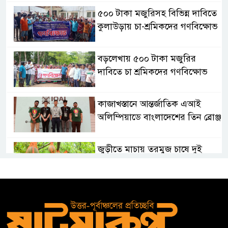
৫০০ টাকা মজুরিসহ বিভিন্ন দাবিতে
কুলাউড়ায় চা-শ্রমিকদের গণবিক্ষোভ
বড়লেখায় ৫০০ টাকা মজুরির
দাবিতে চা শ্রমিকদের গণবিক্ষোভ
কাজাখস্তানে আন্তর্জাতিক এআই
অলিম্পিয়াডে বাংলাদেশের তিন ব্রোঞ্জ
জুড়ীতে মাচায় তরমুজ চাষে দুই
কৃষকের সাফল্য
কুলাউড়ার বাদে ভুকশিমইলে
অসহায় মইনউদ্দীনের ঘর নির্মাণে
তরুণ সমাজের আর্থিক সহায়তা