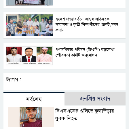
স্বদেশ প্রত্যাবর্তনে আব্দুল লতিফকে
সম্মাননা ও কৃতী শিক্ষার্থীদের ক্রেস্ট,সনদ
প্রদান
গণঅধিকার পরিষদ (জিওপি) বড়লেখা
পৌরসভা কমিটি অনুমোদন
ট্যাগস :
জনপ্রিয় সংবাদ
সর্বশেষ
বিএসএফের গুলিতে কুলাউড়ার
যুবক নিহত