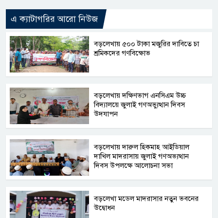
এ ক্যাটাগরির আরো নিউজ
বড়লেখায় ৫০০ টাকা মজুরির দাবিতে চা
শ্রমিকদের গণবিক্ষোভ
বড়লেখায় দক্ষিণভাগ এনসিএম উচ্চ
বিদ্যালয়ে জুলাই গণঅভ্যুত্থান দিবস
উদযাপন
বড়লেখায় দারুল হিকমাহ আইডিয়াল
দাখিল মাদরাসায় জুলাই গণঅভ্যত্থান
দিবস উপলক্ষে আলোচনা সভা
বড়লেখা মডেল মাদরাসার নতুন ভবনের
উদ্বোধন