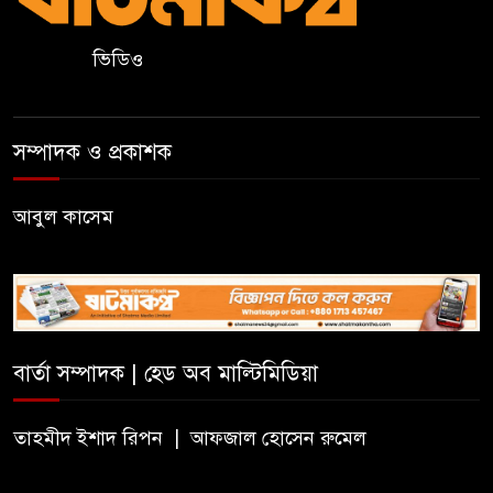
মাদ্রাসা শিক্ষা বোর্ডের নতুন লোগো
ভিডিও
ব্যবহারের নির্দেশনা
কুলাউড়ায় একাধিক মামলার
সম্পাদক ও প্রকাশক
ওয়ারেন্টভুক্ত ও সাজাপ্রাপ্ত আসামি
গ্রেপ্তার
আবুল কাসেম
কুলাউড়ার ভাটেরা স্টেশন বাজারে
বিট পুলিশিং সভা অনুষ্ঠিত
দলীয় কর্মীর স্ত্রীর সঙ্গে অনৈতিক
বার্তা সম্পাদক | হেড অব মাল্টিমিডিয়া
সম্পর্কের অভিযোগে জামায়াত
নেতাকে অব্যাহতি
তাহমীদ ইশাদ রিপন | আফজাল হোসেন রুমেল