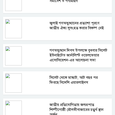
সমাবেশ ও গণমিছিল
জুলাই গণঅভ্যুত্থানের প্রত্যাশা পূরণে
জাতীয় ঐক্য সুসংহত করার বিকল্প নেই
গণঅভ্যুত্থান দিবস উপলক্ষে বুধবার সিলেট
ইউনাইটেড জার্নালিস্ট ওয়েলফেয়ার
এসোসিয়েশন-এর আলোচনা সভা
সিলেট থেকে মাস্কাট, আট বছর পর
ফিরছে বিদেশি এয়ারলাইনস
জাতীয় প্রতিযোগিতায় জলপ্রপাত
শিল্পীগোষ্ঠী মৌলভীবাজারের চতুর্থ স্থান
অর্জন