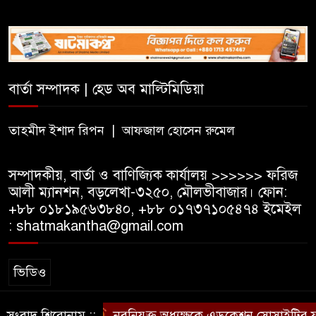
জামায়াতসহ ১১ দলীয় জোটের
রাষ্ট্রপতি প্রার্থী অলি আহমেদ
বার্তা সম্পাদক | হেড অব মাল্টিমিডিয়া
বিএসএফের গুলিতে কুলাউড়ার
যুবক নিহত
তাহমীদ ইশাদ রিপন | আফজাল হোসেন রুমেল
সম্পাদকীয়, বার্তা ও বাণিজ্যিক কার্যালয় >>>>>> ফরিজ
আলী ম্যানশন, বড়লেখা-৩২৫০, মৌলভীবাজার। ফোন:
+৮৮ ০১৮১৯৫৬৩৮৪০, +৮৮ ০১৭৩৭১০৫৪৭৪ ইমেইল
: shatmakantha@gmail.com
ভিডিও
সংবাদ শিরোনাম ::
নবনিযুক্ত অধ্যক্ষকে এডুকেশন সোসাইটির ফুলে