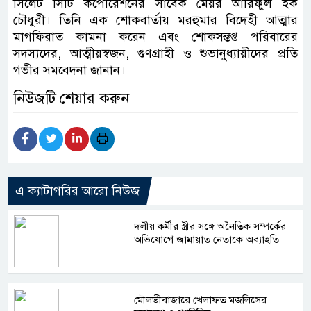
সিলেট সিটি কর্পোরেশনের সাবেক মেয়র আরিফুল হক
চৌধুরী। তিনি এক শোকবার্তায় মরহুমার বিদেহী আত্মার
মাগফিরাত কামনা করেন এবং শোকসন্তপ্ত পরিবারের
সদস্যদের, আত্মীয়স্বজন, গুণগ্রাহী ও শুভানুধ্যায়ীদের প্রতি
গভীর সমবেদনা জানান।
নিউজটি শেয়ার করুন
এ ক্যাটাগরির আরো নিউজ
দলীয় কর্মীর স্ত্রীর সঙ্গে অনৈতিক সম্পর্কের
অভিযোগে জামায়াত নেতাকে অব্যাহতি
মৌলভীবাজারে খেলাফত মজলিসের