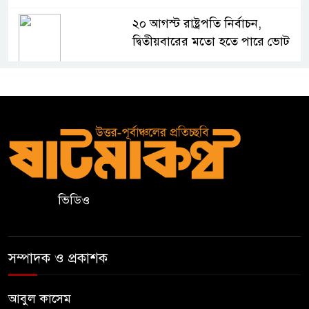
২০ আগস্ট রাষ্ট্রপতি নির্বাচন,
দ্বিতীয়বারের মতো হতে পারে ভোট
সিলেটে জাতীয় গণিত ও বিজ্ঞান
অলিম্পিয়াডে খুদে শিক্ষার্থীদের
মেধার লড়াই
নালন্দা: যেখানে জ্ঞানচর্চায় ছুটে
আসতেন দূরদেশের শিক্ষার্থীরা
ভিডিও
ঝালকাঠির ভাসমান পেয়ারা হাটে
মার্কিন রাষ্ট্রদূত
সম্পাদক ও প্রকাশক
অষ্টম শ্রেণি পাসে পুলিশে বড় নিয়োগ
আবুল কাসেম