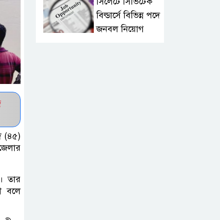
সিলেটে সিভিটেক
বিল্ডার্সে বিভিন্ন পদে
জনবল নিয়োগ
হাই কমিশনের
কর্মকর্তা পরিচয়ে
ভিসার নামে
প্রতারণা, সতর্ক করল ভারতীয় হাই
জ
কমিশন
দ (৪৫)
সার্কভুক্ত দেশের
জেলার
শিক্ষার্থীদের জন্য
ফুল-ফান্ডেড
স্কলারশিপ চালু করবে জাতীয়
া। তার
ী বলে
বিশ্ববিদ্যালয়
সুরমা নদীর পাড়ে “I