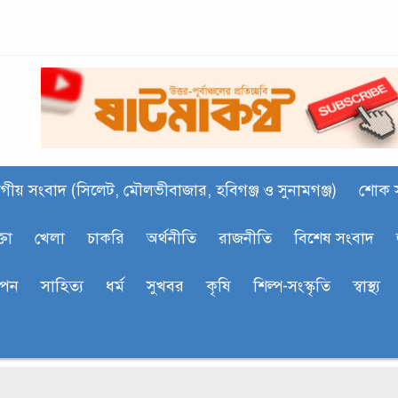
গীয় সংবাদ (সিলেট, মৌলভীবাজার, হবিগঞ্জ ও সুনামগঞ্জ)
শোক 
্তা
খেলা
চাকরি
অর্থনীতি
রাজনীতি
বিশেষ সংবাদ
াপন
সাহিত‍্য
ধর্ম
সুখবর
কৃষি
শিল্প-সংস্কৃতি
স্বাস্থ্য