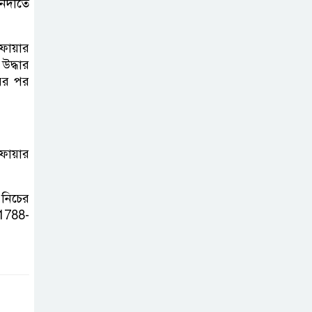
 নদীতে
Sylhet”
নান্দনিকতা, না
 ফায়ার
দৃষ্টিদূষণ?
উদ্ধার
রের পর
জুড়ীতে চা
শ্রমিকদের এক দফা
দাবি- দৈনিক মজুরি
 ফায়ার
৫০০ টাকা
২০২৭ শিক্ষাবর্ষ
 নিচের
থেকে প্রথম শ্রেণিতে
1788-
ভর্তি হবে লটারিতে,
এসএসসির ফল ১০ আগস্ট
সরকারি টিচার্স
ট্রেনিং কলেজে