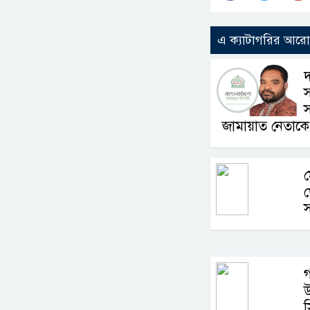
এ ক্যাটাগরির আর
দ
স
স
জামায়াত নেতাকে
গ
উ