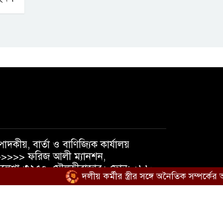
পাদকীয়, বার্তা ও বাণিজ্যিক কার্যালয়
>>>> ফরিজ আলী ম্যানশন,
লেখা-৩২৫০, মৌলভীবাজার। ফোন: +৮৮
দলীয় কর্মীর স্ত্রীর সঙ্গে অনৈতিক সম্পর্কের অভ
১৮১৯৫৬৩৮৪০, +৮৮ ০১৭৩৭১০৫৪৭৪
েইল : shatmakantha@gmail.com