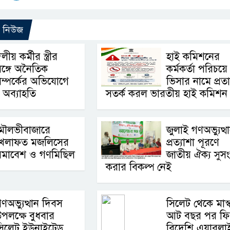
ো নিউজ
লীয় কর্মীর স্ত্রীর
হাই কমিশনের
ঙ্গে অনৈতিক
কর্মকর্তা পরিচয়ে
ম্পর্কের অভিযোগে
ভিসার নামে প্রত
 অব্যাহতি
সতর্ক করল ভারতীয় হাই কমিশন
মৌলভীবাজারে
জুলাই গণঅভ্যুত্থ
খেলাফত মজলিসের
প্রত্যাশা পূরণে
সমাবেশ ও গণমিছিল
জাতীয় ঐক্য সুস
করার বিকল্প নেই
ণঅভ্যুত্থান দিবস
সিলেট থেকে মাস্
পলক্ষে বুধবার
আট বছর পর ফি
সিলেট ইউনাইটেড
বিদেশি এয়ারলা