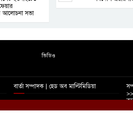
লফেয়ার
 আলোচনা সভা
ভিডিও
বার্তা সম্পাদক | হেড অব মাল্টিমিডিয়া
সম্
>>
বড়
তাহমীদ ইশাদ রিপন | আফজাল হোসেন রুমেল
০
ইম