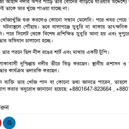
ির্জা আহাদ নদীর অপর পাড়ে তার বোনের বাড়িতে যাওয়ার উদ্দেশ্যে
 তাকে আর খুঁজে পাওয়া যাচ্ছে না।
িক খোঁজাখুঁজি শুরু করলেও কোনো সন্ধান মেলেনি। পরে খবর পেয়ে
 ঘটনাস্থলে পৌঁছায়। তবে বালাগঞ্জে ডুবুরি না থাকায় তাৎক্ষণিক 
ি। পরে সিলেট থেকে বিশেষ প্রশিক্ষিত ডুবুরি আনা হয় এবং দুপু
দ্ধার অভিযান চালানো হচ্ছে।
তার পরনে ছিল নীল রঙের শার্ট এবং মাথায় একটি টুপি।
কাবাসী দুশ্চিন্তায় নদীর তীরে ভিড় করছেন। স্থানীয় প্রশাসন ও
দ্ধার কার্যক্রম তদারকি করছেন।
 ব্যক্তি তার খোঁজ পান বা কোনো তথ্য জানতে পারেন, তাহলে
যোগ করার অনুরোধ জানানো হয়েছে:
+8801647-823664 , +880
করুন