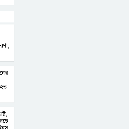
সাহিত্য ও সাংস্কৃতিক
সপ্তাহের সমাপ্তি, বিজয়ীদের পুরস্কার
বড়লেখায়
দক্ষিণভাগ এনসিএম
ারণা,
উচ্চ বিদ্যালয়ে
জুলাই গণঅভ্যুত্থান দিবস উদযাপন
ানের
ংহত
কাট,
রছে
ইনস