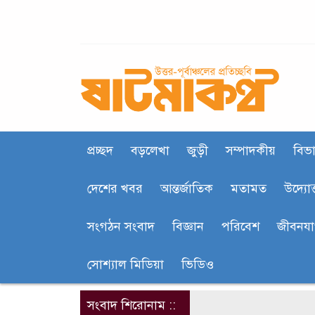
প্রচ্ছদ
বড়লেখা
জুড়ী
সম্পাদকীয়
বিভা
দেশের খবর
আন্তর্জাতিক
মতামত
উদ্যোক
সংগঠন সংবাদ
বিজ্ঞান
পরিবেশ
জীবনয
সোশ্যাল মিডিয়া
ভিডিও
সংবাদ শিরোনাম ::