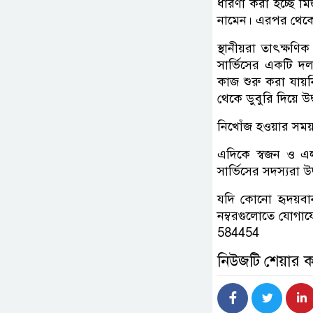
ধারণা করা হচ্ছে ম
নামেন। এরপর থেকেই
স্থানীয়রা তাৎক্ষণ
সার্ভিসের একটি দল
কাজ শুরু করা যায়ন
থেকে ডুবুরি দিয়ে উ
নিখোঁজ হওয়ার সময় 
এদিকে স্বজন ও এলা
সার্ভিসের সদস্যরা উ
যদি কোনো হৃদয়বান
নম্বরগুলোতে যোগা
584454
নিউজটি শেয়ার 