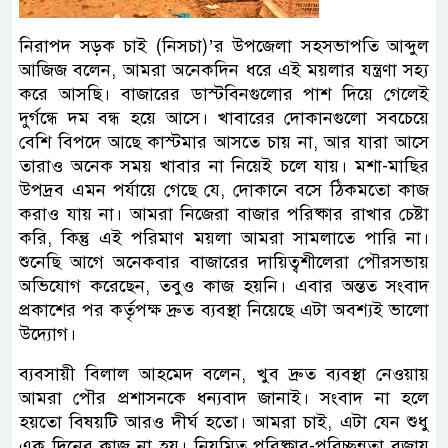
নিরাপদ সড়ক চাই (নিসচা)’র উপজেলা সহসভাপতি আব্দুল
আজিজ বলেন, আমরা অনেকদিন ধরে এই ময়লার যন্ত্রণা সহ্য
করে আসছি। বাজারের ডাস্টবিনগুলোর পাশ দিয়ে গেলেই
দুর্গন্ধে দম বন্ধ হয়ে আসে। খাবারের দোকানগুলো সবচেয়ে
বেশি বিপদে আছে কাস্টমার আসতে চায় না, আর যারা আসে
তারাও অনেক সময় খাবার না নিয়েই চলে যায়। মশা-মাছির
উপদ্রব এমন পর্যায়ে গেছে যে, দোকানে বসে ঠিকমতো কাজ
করাও যায় না। আমরা নিজেরা বাজার পরিষ্কার রাখার চেষ্টা
করি, কিন্তু এই পরিমাণ ময়লা আমরা সামলাতে পারি না।
শুনেছি আগে অনেকবার বাজারের দায়িত্বশীলেরা পৌরসভায়
অভিযোগ করেছেন, তবুও কাজ হয়নি। এবার অন্তত সংবাদ
প্রকাশের পর কর্তৃপক্ষ দ্রুত ব্যবস্থা নিয়েছে এটা অবশ্যই ভালো
উদ্যোগ।
ব্যবসায়ী বিলাল আহমেদ বলেন, খুব দ্রুত ব্যবস্থা নেওয়ায়
আমরা পৌর প্রশাসনকে ধন্যবাদ জানাই। সংবাদ না হলে
হয়তো বিষয়টি আরও দীর্ঘ হতো। আমরা চাই, এটা যেন শুধু
এক দিনের কাজ না হয়। নিয়মিত পরিষ্কার-পরিচ্ছন্নতা বজায়