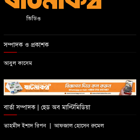
জুড়ীতে চা শ্রমিকদের এক দফা
দাবি- দৈনিক মজুরি ৫০০ টাকা
ভিডিও
২০২৭ শিক্ষাবর্ষ থেকে প্রথম শ্রেণিতে
ভর্তি হবে লটারিতে, এসএসসির ফল
সম্পাদক ও প্রকাশক
১০ আগস্ট
আবুল কাসেম
সরকারি টিচার্স ট্রেনিং কলেজে
সাহিত্য ও সাংস্কৃতিক সপ্তাহের
সমাপ্তি, বিজয়ীদের পুরস্কার
বড়লেখায় দক্ষিণভাগ এনসিএম উচ্চ
বিদ্যালয়ে জুলাই গণঅভ্যুত্থান দিবস
বার্তা সম্পাদক | হেড অব মাল্টিমিডিয়া
উদযাপন
তাহমীদ ইশাদ রিপন | আফজাল হোসেন রুমেল
বড়লেখায় জুলাই শহীদদের স্মরণে
মাসব্যাপী বৃক্ষরোপণ কর্মসূচির