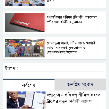
প্রদান
গণঅধিকার পরিষদ (জিওপি) বড়লেখা
পৌরসভা কমিটি অনুমোদন
সোনাতুলা ধামাই নদীর পাড়ে ‘মায়াবী
রোড’ নামকরণ, বৃক্ষরোপণ ও
সৌন্দর্যবর্ধনের উদ্যোগ
ট্যাগস :
জনপ্রিয় সংবাদ
সর্বশেষ
জন্মসূত্রে নাগরিকত্ব সীমিত করতে
ট্রাম্পের নতুন নির্বাহী আদেশ