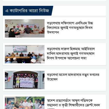
এ ক্যাটাগরির আরো নিউজ
বড়লেখায় দক্ষিণভাগ এনসিএম উচ্চ
বিদ্যালয়ে জুলাই গণঅভ্যুত্থান দিবস
উদযাপন
বড়লেখায় দারুল হিকমাহ আইডিয়াল
দাখিল মাদরাসায় জুলাই গণঅভ্যত্থান
দিবস উপলক্ষে আলোচনা সভা
বড়লেখা মডেল মাদরাসার নতুন ভবনের
উদ্বোধন
স্বদেশ প্রত্যাবর্তনে আব্দুল লতিফকে
সম্মাননা ও কৃতী শিক্ষার্থীদের ক্রেস্ট,সনদ