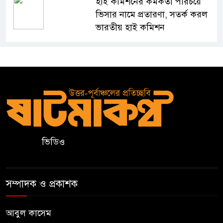
হাই কমিশনের কর্মকর্তা পরিচয়ে
ভিসার নামে প্রতারণা, সতর্ক করল
ভারতীয় হাই কমিশন
সার্কভুক্ত দেশের শিক্ষার্থীদের জন্য
ফুল-ফান্ডেড স্কলারশিপ চালু করবে
জাতীয় বিশ্ববিদ্যালয়
সুরমা নদীর পাড়ে “I
Sylhet”
নান্দনিকতা,
না
ভিডিও
দৃষ্টিদূষণ?
জুড়ীতে চা শ্রমিকদের এক দফা
সম্পাদক ও প্রকাশক
দাবি- দৈনিক মজুরি ৫০০ টাকা
আবুল কাসেম
২০২৭ শিক্ষাবর্ষ থেকে প্রথম শ্রেণিতে