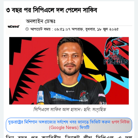
৩ বছর পর সিপিএলে দল পেলেন সাকিব
অনলাইন ডেস্কঃ
আপডেট সময় : ০৯:৫১:০৭ অপরাহ্ন, বুধবার, ১৮ জুন ২০২৫
যুক্তরাষ্ট্রের মিশিগান অঙ্গরাজ্যের সর্বশেষ খবর জানতে ভিজিট করুন
গুগল নিউজ
(Google News)
ফিডটি
তিন বছর পর ক্যারিবীয় ক্রিকেট লীগ সিপিএল এ দল