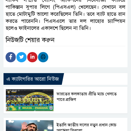
পাকিস্তান সুপার লিগে (পিএসএল) খেলেছেন। সেখানে বল
হাতে মোটামুটি ভালো করেছিলেন তিনি। তবে ব্যাট হাতে রান
করতে পারেননি। পিএসএলে তার দল লাহোর চ্যাম্পিয়ন
হলেও ফাইনালের একাদশে ছিলেন না তিনি।
নিউজটি শেয়ার করুন
এ ক্যাটাগরির আরো নিউজ
ভারতের কলকাতায় প্রীতি ম্যাচ খেলতে
পারে ব্রাজিল
ইতালি জাতীয় দলের নতুন প্রধান কোচ
আন্দ্রেয়া পিরলো