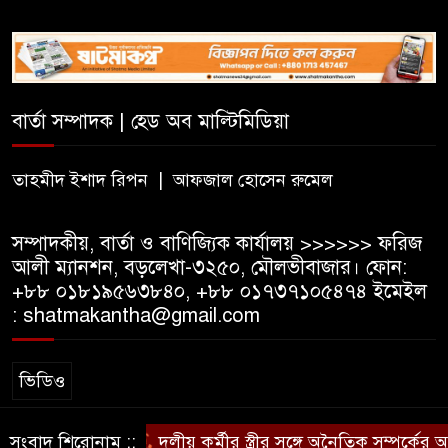
ভর্তি হবে লটারিতে, এসএসসির ফল
১০ আগস্ট
সরকারি টিচার্স ট্রেনিং কলেজে
সাহিত্য ও সাংস্কৃতিক সপ্তাহের
বার্তা সম্পাদক | হেড অব মাল্টিমিডিয়া
সমাপ্তি, বিজয়ীদের পুরস্কার
তাহমীদ ইশাদ রিপন | আফজাল হোসেন রুমেল
বড়লেখায় দক্ষিণভাগ এনসিএম উচ্চ
বিদ্যালয়ে জুলাই গণঅভ্যুত্থান দিবস
সম্পাদকীয়, বার্তা ও বাণিজ্যিক কার্যালয় >>>>>> ফরিজ
উদযাপন
আলী ম্যানশন, বড়লেখা-৩২৫০, মৌলভীবাজার। ফোন:
+৮৮ ০১৮১৯৫৬৩৮৪০, +৮৮ ০১৭৩৭১০৫৪৭৪ ইমেইল
: shatmakantha@gmail.com
ভিডিও
সংবাদ শিরোনাম ::
দলীয় কর্মীর স্ত্রীর সঙ্গে অনৈতিক সম্পর্কের 
স্বত্ব © ষাটমা মিডিয়া লিমিটেড