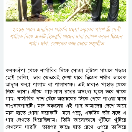
২০১৬ সালে জন্মদিনে পার্কের মহুয়া চত্বরের পাশে স্ত্রী দেবী
শর্মাকে নিয়ে একটি হিমঝুরি গাছের চারা রোপণ করেন দ্বিজেন
শর্মা | ছবি: লেখকের কাছ থেকে সংগৃহীত
কনকচাঁপা থেকে নার্সারির দিকে সোজা হাঁটলে সামনে পড়বে
ছোট্ট রেলিং। তার ভেতরেই দেখা যাবে দ্বিজেন শর্মার আরেক
আদুরে কন্যা পালাম বা পালানকে। এই চারাও পাহাড় থেকে
নিয়ে আসা। গ্রীষ্মে গাঢ়-লাল রঙের অসংখ্য ফুলে ভরে থাকে
গাছ। নার্সারির পাশ ঘেঁষে অস্তাচলের দিকে গেলে পাওয়া যাবে
বাওবাবগাছটি। মরু অঞ্চলের এই গাছ আমাদের দেশে আছে
মাত্র হাতে গোনা কয়েকটি। মনে পড়ে, একদিন তাঁর সঙ্গে এ
গাছ দেখতে গিয়েছিলাম। তিনি ভালোভাবে খুঁটিয়ে খুঁটিয়ে
দেখলেন গাছটি। তারপর কাণ্ডে হাত রেখে ওপরে তাকিয়ে