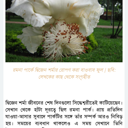
রমনা পার্কে দ্বিজেন শর্মার রোপণ করা বাওবাব ফুল | ছবি:
লেখকের কাছ থেকে সংগৃহীত
দ্বিজেন শর্মা জীবনের শেষ দিনগুলো সিদ্ধেশ্বরীতেই কাটিয়েছেন।
সেখান থেকে হাঁটা দূরত্বে ছিল রমনা পার্ক। প্রায় প্রতিদিন
যাওয়া-আসার সুবাদে পার্কটির সঙ্গে তাঁর সম্পর্ক আরও নিবিড়
হয়। সময়ের ব্যবধান থাকলেও এ সময় সেখানে তিনি