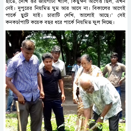
হাতে, দেখি ওর জায়গাটা খালি, কিছুক্ষণ আগেও ছিল, এখন
নেই। দুপুরের নিয়মিত ঘুম আর আসে না। বিকালের আগেই
পার্কে ছুটে যাই। চারাটি দেখি, ভালোই আছে।’ সেই
কনকচাঁপাটি কয়েক বছর ধরে পার্কে নিয়মিত ফুল দিচ্ছে।