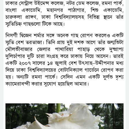
ঢাকার সেন্ট্রাল উইমেন্স কলেজ, নটর ডেম কলেজ, রমনা পার্ক,
বাংলা একাডেমি, মহানগর পাঠাগার, শিশু একাডেমি,
চারুকলা প্রাঙ্গণ, ঢাকা বিশ্ববিদ্যালয়সহ বিভিন্ন স্থানে তাঁর
স্মৃতিচিহ্ন গাছগুলো টিকে আছে।
নিসর্গী দ্বিজেন শর্মার সঙ্গে অনেক গাছ রোপণ করলেও একটি
স্মৃতি বেশ তরতাজা। তিনি প্রায় দুই দশক আগে তাঁর জন্মভিটা
মৌলভীবাজার জেলার পাথারিয়া পাহাড় থেকে দুষ্প্রাপ্য
দুলিচাঁপার দুটি চারা সংগ্রহ করে ঢাকায় নিয়ে আসেন। তারই
একটি ২০০৭ সালের ১৪ জুলাই বেশ উৎসাহ–উদ্দীপনার মধ্য
দিয়ে ঢাকা বিশ্ববিদ্যালয়ের বোটানিক্যাল গার্ডেনে রোপণ করা
হয়। অন্যটি রমনা পার্কে। সেদিন এমন একটি দুর্লভ দৃশ্য
ক্যামেরাবন্দী করার সুযোগ হয়েছিল আমার।