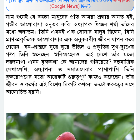
যুক্তরাষ্ট্রের মিশিগান অঙ্গরাজ্যের সর্বশেষ খবর জানতে ভিজিট করুন
গুগল নিউজ
(Google News)
ফিডটি
নাম শুনেই যে কজন মানুষের প্রতি আমরা শ্রদ্ধায় আনত হই,
গভীর ভালোবাসা অনুভব করি; অধ্যাপক দ্বিজেন শর্মা তাঁদের
মধ্যে অন্যতম। তিনি এমনই এক সোনার মানুষ ছিলেন, যিনি
প্রাণ-প্রকৃতিকে ভালোবাসার এক অনুকরণীয় জীবন যাপন করে
গেছেন। বন–প্রান্তরে ঘুরে ঘুরে উদ্ভিদ ও প্রকৃতির সুখ-দুঃখের
গল্প তিনি শুনেছেন, শুনিয়েছেনও। এই দেশে তাঁর মতো
দরদমাখা এমন বৃক্ষকথা কে আমাদের শুনিয়েছে? বহুমাত্রিক
লেখালেখি, অধ্যাপনা ও সমাজসেবার পাশাপাশি তিনি
বৃক্ষরোপণের মতো আরেকটি গুরুত্বপূর্ণ কাজও করেছেন। তাঁর
জীবন ও কর্মের এই বিশেষ দিকটি কখনো ততটা গুরুত্বের সঙ্গে
আলোচিত হয়নি।