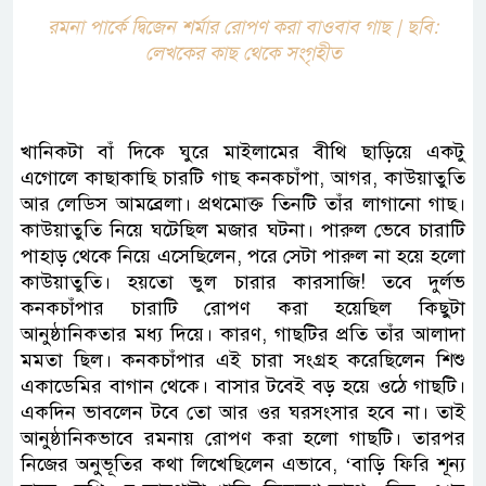
রমনা পার্কে দ্বিজেন শর্মার রোপণ করা বাওবাব গাছ | ছবি:
লেখকের কাছ থেকে সংগৃহীত
খানিকটা বাঁ দিকে ঘুরে মাইলামের বীথি ছাড়িয়ে একটু
এগোলে কাছাকাছি চারটি গাছ কনকচাঁপা, আগর, কাউয়াতুতি
আর লেডিস আমব্রেলা। প্রথমোক্ত তিনটি তাঁর লাগানো গাছ।
কাউয়াতুতি নিয়ে ঘটেছিল মজার ঘটনা। পারুল ভেবে চারাটি
পাহাড় থেকে নিয়ে এসেছিলেন, পরে সেটা পারুল না হয়ে হলো
কাউয়াতুতি। হয়তো ভুল চারার কারসাজি! তবে দুর্লভ
কনকচাঁপার চারাটি রোপণ করা হয়েছিল কিছুটা
আনুষ্ঠানিকতার মধ্য দিয়ে। কারণ, গাছটির প্রতি তাঁর আলাদা
মমতা ছিল। কনকচাঁপার এই চারা সংগ্রহ করেছিলেন শিশু
একাডেমির বাগান থেকে। বাসার টবেই বড় হয়ে ওঠে গাছটি।
একদিন ভাবলেন টবে তো আর ওর ঘরসংসার হবে না। তাই
আনুষ্ঠানিকভাবে রমনায় রোপণ করা হলো গাছটি। তারপর
নিজের অনুভূতির কথা লিখেছিলেন এভাবে, ‘বাড়ি ফিরি শূন্য