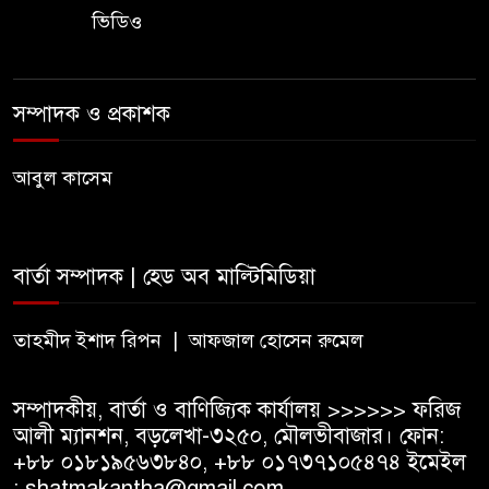
ভিডিও
দৃষ্টিদূষণ?
জুড়ীতে চা শ্রমিকদের এক দফা
সম্পাদক ও প্রকাশক
দাবি- দৈনিক মজুরি ৫০০ টাকা
আবুল কাসেম
২০২৭ শিক্ষাবর্ষ থেকে প্রথম শ্রেণিতে
ভর্তি হবে লটারিতে, এসএসসির ফল
১০ আগস্ট
বার্তা সম্পাদক | হেড অব মাল্টিমিডিয়া
সরকারি টিচার্স ট্রেনিং কলেজে
সাহিত্য ও সাংস্কৃতিক সপ্তাহের
তাহমীদ ইশাদ রিপন | আফজাল হোসেন রুমেল
সমাপ্তি, বিজয়ীদের পুরস্কার
সম্পাদকীয়, বার্তা ও বাণিজ্যিক কার্যালয় >>>>>> ফরিজ
বড়লেখায় দক্ষিণভাগ এনসিএম উচ্চ
আলী ম্যানশন, বড়লেখা-৩২৫০, মৌলভীবাজার। ফোন:
বিদ্যালয়ে জুলাই গণঅভ্যুত্থান দিবস
+৮৮ ০১৮১৯৫৬৩৮৪০, +৮৮ ০১৭৩৭১০৫৪৭৪ ইমেইল
উদযাপন
: shatmakantha@gmail.com