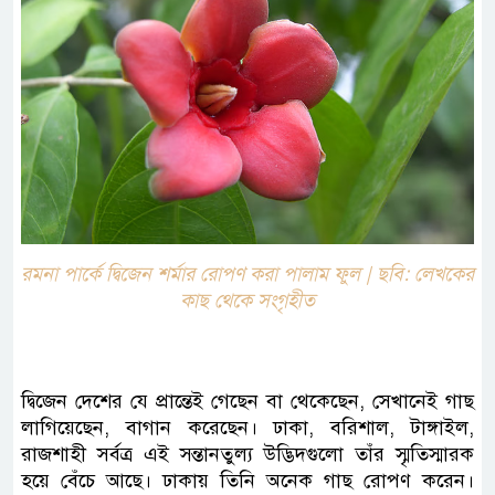
রমনা পার্কে দ্বিজেন শর্মার রোপণ করা পালাম ফুল | ছবি: লেখকের
কাছ থেকে সংগৃহীত
দ্বিজেন দেশের যে প্রান্তেই গেছেন বা থেকেছেন, সেখানেই গাছ
লাগিয়েছেন, বাগান করেছেন। ঢাকা, বরিশাল, টাঙ্গাইল,
রাজশাহী সর্বত্র এই সন্তানতুল্য উদ্ভিদগুলো তাঁর স্মৃতিস্মারক
হয়ে বেঁচে আছে। ঢাকায় তিনি অনেক গাছ রোপণ করেন।