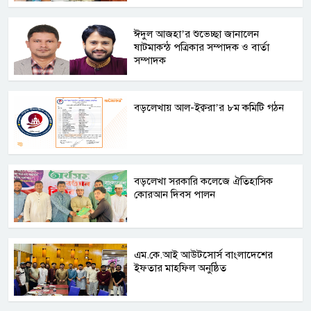
ঈদুল আজহা’র শুভেচ্ছা জানালেন
ষাটমাকন্ঠ পত্রিকার সম্পাদক ও বার্তা
সম্পাদক
বড়লেখায় আল-ইক্বরা’র ৮ম কমিটি গঠন
বড়লেখা সরকারি কলেজে ঐতিহাসিক
কোরআন দিবস পালন
এম.কে.আই আউটসোর্স বাংলাদেশের
ইফতার মাহফিল অনুষ্ঠিত