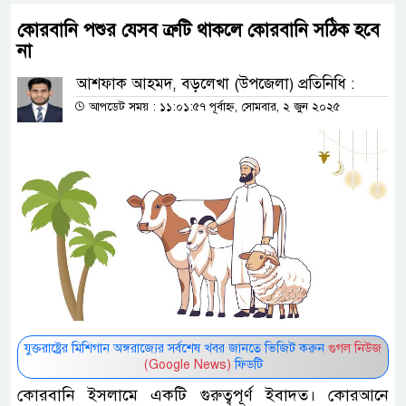
কোরবানি পশুর যেসব ত্রুটি থাকলে কোরবানি সঠিক হবে
না
আশফাক আহমদ, বড়লেখা (উপজেলা) প্রতিনিধি :
আপডেট সময় : ১১:০১:৫৭ পূর্বাহ্ন, সোমবার, ২ জুন ২০২৫
যুক্তরাষ্ট্রের মিশিগান অঙ্গরাজ্যের সর্বশেষ খবর জানতে ভিজিট করুন
গুগল নিউজ
(Google News)
ফিডটি
কোরবানি ইসলামে একটি গুরুত্বপূর্ণ ইবাদত। কোরআনে