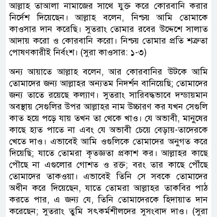
আল্লাহ তাআলা নামাজের সাথে যুক্ত করে কোরবানি করার
নির্দেশ দিয়েছেন। আল্লাহ বলেন, নিশ্চয় আমি তোমাকে
কাওসার দান করেছি। সুতরাং তোমার রবের উদ্দেশে সালাত
আদায় করো ও কোরবানি করো। নিশ্চয় তোমার প্রতি শত্রুতা
পোষণকারীই নির্বংশ। (সুরা কাওসার: ১-৩)
অন্য আয়াতে আল্লাহ বলেন, আর কোরবানির উটকে আমি
তোমাদের জন্য আল্লাহর অন্যতম নিদর্শন বানিয়েছি; তোমাদের
জন্য তাতে রয়েছে কল্যাণ। সুতরাং সারিবদ্ধভাবে দন্ডায়মান
অবস্থায় সেগুলির উপর আল্লাহর নাম উচ্চারণ কর যখন সেগুলি
কাত হয়ে পড়ে যায় তখন তা থেকে খাও। যে অভাবী, মানুষের
কাছে হাত পাতে না এবং যে অভাবী চেয়ে বেড়ায়-তাদেরকে
খেতে দাও। এভাবেই আমি ওগুলিকে তোমাদের অনুগত করে
দিয়েছি; যাতে তোমরা কৃতজ্ঞতা প্রকাশ কর। আল্লাহর কাছে
পৌছে না এগুলোর গোশত ও রক্ত; বরং তার কাছে পৌঁছে
তোমাদের তাকওয়া। এভাবেই তিনি সে সবকে তোমাদের
অধীন করে দিয়েছেন, যাতে তোমরা আল্লাহর তাকবির পাঠ
করতে পার, এ জন্য যে, তিনি তোমাদেরকে হিদায়াত দান
করেছেন; সুতরাং তুমি সৎকর্মশীলদের সুসংবাদ দাও। (সুরা