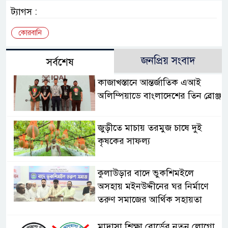
ট্যাগস :
কোরবানি
জনপ্রিয় সংবাদ
সর্বশেষ
কাজাখস্তানে আন্তর্জাতিক এআই
অলিম্পিয়াডে বাংলাদেশের তিন ব্রোঞ্জ
জুড়ীতে মাচায় তরমুজ চাষে দুই
কৃষকের সাফল্য
কুলাউড়ার বাদে ভুকশিমইলে
অসহায় মইনউদ্দীনের ঘর নির্মাণে
তরুণ সমাজের আর্থিক সহায়তা
মাদ্রাসা শিক্ষা বোর্ডের নতুন লোগো