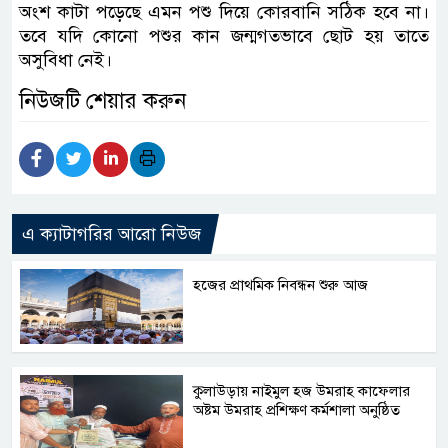
অংশ কাটা পড়েছে এমন পশু দিয়ে কোরবানি সঠিক হবে না।
তবে যদি কোনো পশুর কান জন্মগতভাবে ছোট হয় তাতে
অসুবিধা নেই।
নিউজটি শেয়ার করুন
এ ক্যাটাগরির আরো নিউজ
হজের প্রাথমিক নিবন্ধন শুরু আজ
কুলাউড়ায় নাইমুল হজ উমরাহ কাফেলার
অষ্টম উমরাহ প্রশিক্ষণ কর্মশালা অনুষ্ঠিত