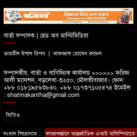
সিলেটে সিভিটেক বিল্ডার্সে বিভিন্ন
পদে জনবল নিয়োগ
বার্তা সম্পাদক | হেড অব মাল্টিমিডিয়া
হাই কমিশনের কর্মকর্তা পরিচয়ে
ভিসার নামে প্রতারণা, সতর্ক করল
ভারতীয় হাই কমিশন
তাহমীদ ইশাদ রিপন | আফজাল হোসেন রুমেল
সম্পাদকীয়, বার্তা ও বাণিজ্যিক কার্যালয় >>>>>> ফরিজ
আলী ম্যানশন, বড়লেখা-৩২৫০, মৌলভীবাজার। ফোন:
+৮৮ ০১৮১৯৫৬৩৮৪০, +৮৮ ০১৭৩৭১০৫৪৭৪ ইমেইল
: shatmakantha@gmail.com
ভিডিও
সংবাদ শিরোনাম ::
কাজাখস্তানে আন্তর্জাতিক এআই অলিম্পিয়াডে বাংল
স্বত্ব © ষাটমা মিডিয়া লিমিটেড