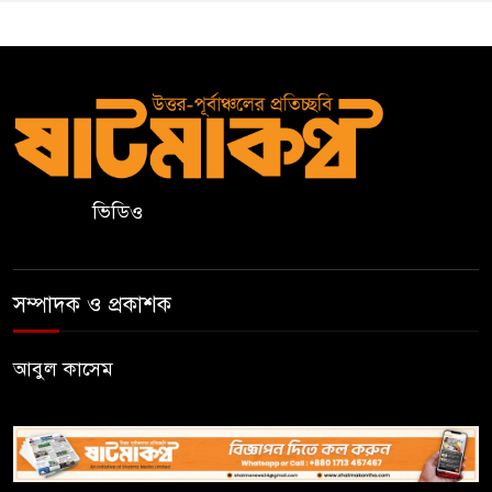
ওয়ারেন্টভুক্ত ও সাজাপ্রাপ্ত আসামি
গ্রেপ্তার
কুলাউড়ার ভাটেরা স্টেশন বাজারে
বিট পুলিশিং সভা অনুষ্ঠিত
ভিডিও
দলীয় কর্মীর স্ত্রীর সঙ্গে অনৈতিক
সম্পর্কের অভিযোগে জামায়াত
নেতাকে অব্যাহতি
সম্পাদক ও প্রকাশক
জন্মসূত্রে নাগরিকত্ব সীমিত করতে
ট্রাম্পের নতুন নির্বাহী আদেশ
আবুল কাসেম
সিলেটে সিভিটেক বিল্ডার্সে বিভিন্ন
পদে জনবল নিয়োগ