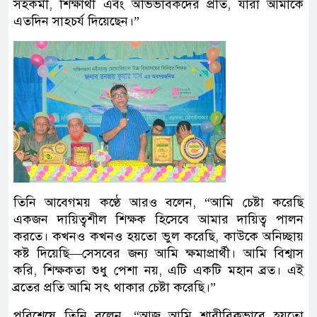
সহকর্মী, শিক্ষার্থী এবং অভিভাবকদের প্রতি, যাঁরা আমাকে
এতদিন সাহচর্য দিয়েছেন।”
তিনি আবেগময় কণ্ঠে আরও বলেন,
“আমি চেষ্টা করেছি
একজন দায়িত্বশীল শিক্ষক হিসেবে আমার দায়িত্ব পালন
করতে। কখনও কখনও হয়তো ভুল করেছি, কাউকে অনিচ্ছায়
কষ্ট দিয়েছি—সেসবের জন্য আমি ক্ষমাপ্রার্থী। আমি বিশ্বাস
করি, শিক্ষকতা শুধু পেশা নয়, এটি একটি মহান ব্রত। এই
ব্রতের প্রতি আমি সৎ থাকার চেষ্টা করেছি।”
পরিশেষে তিনি বলেন, “আজ আমি শারীরিকভাবে হয়তো