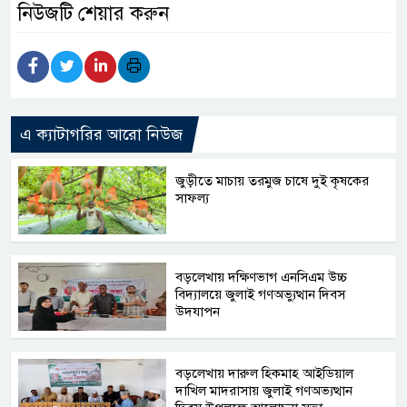
নিউজটি শেয়ার করুন
এ ক্যাটাগরির আরো নিউজ
জুড়ীতে মাচায় তরমুজ চাষে দুই কৃষকের
সাফল্য
বড়লেখায় দক্ষিণভাগ এনসিএম উচ্চ
বিদ্যালয়ে জুলাই গণঅভ্যুত্থান দিবস
উদযাপন
বড়লেখায় দারুল হিকমাহ আইডিয়াল
দাখিল মাদরাসায় জুলাই গণঅভ্যত্থান