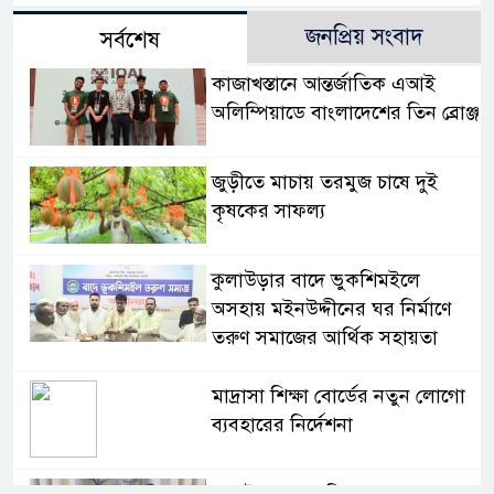
জনপ্রিয় সংবাদ
সর্বশেষ
কাজাখস্তানে আন্তর্জাতিক এআই
অলিম্পিয়াডে বাংলাদেশের তিন ব্রোঞ্জ
জুড়ীতে মাচায় তরমুজ চাষে দুই
কৃষকের সাফল্য
কুলাউড়ার বাদে ভুকশিমইলে
অসহায় মইনউদ্দীনের ঘর নির্মাণে
তরুণ সমাজের আর্থিক সহায়তা
মাদ্রাসা শিক্ষা বোর্ডের নতুন লোগো
ব্যবহারের নির্দেশনা
কুলাউড়ায় একাধিক মামলার