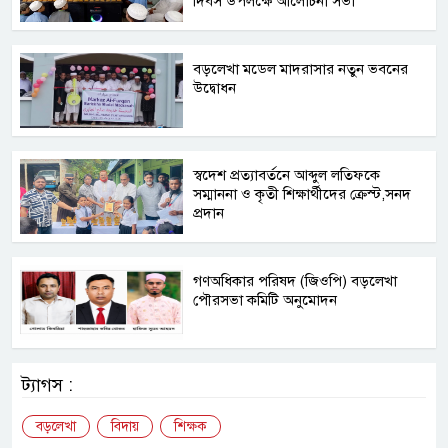
দিবস উপলক্ষে আলোচনা সভা
বড়লেখা মডেল মাদরাসার নতুন ভবনের
উদ্বোধন
স্বদেশ প্রত্যাবর্তনে আব্দুল লতিফকে
সম্মাননা ও কৃতী শিক্ষার্থীদের ক্রেস্ট,সনদ
প্রদান
গণঅধিকার পরিষদ (জিওপি) বড়লেখা
পৌরসভা কমিটি অনুমোদন
ট্যাগস :
বড়লেখা
বিদায়
শিক্ষক