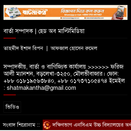
৫০০ টাকা মজুরিসহ বিভিন্ন দাবিতে
কুলাউড়ায় চা-শ্রমিকদের গণবিক্ষোভ
বার্তা সম্পাদক | হেড অব মাল্টিমিডিয়া
বড়লেখায় ৫০০ টাকা মজুরির
দাবিতে চা শ্রমিকদের গণবিক্ষোভ
তাহমীদ ইশাদ রিপন | আফজাল হোসেন রুমেল
সম্পাদকীয়, বার্তা ও বাণিজ্যিক কার্যালয় >>>>>> ফরিজ
আলী ম্যানশন, বড়লেখা-৩২৫০, মৌলভীবাজার। ফোন:
+৮৮ ০১৮১৯৫৬৩৮৪০, +৮৮ ০১৭৩৭১০৫৪৭৪ ইমেইল
: shatmakantha@gmail.com
ভিডিও
সংবাদ শিরোনাম ::
দক্ষিণভাগ এনসিএম উচ্চ বিদ্যালয়ের অর্ধ
স্বত্ব © ষাটমা মিডিয়া লিমিটেড