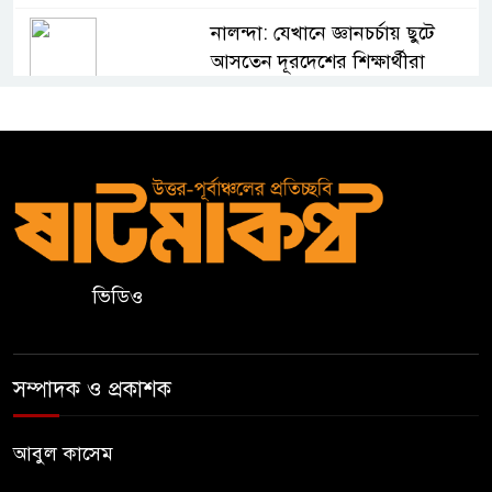
নালন্দা: যেখানে জ্ঞানচর্চায় ছুটে
আসতেন দূরদেশের শিক্ষার্থীরা
ঝালকাঠির ভাসমান পেয়ারা হাটে
মার্কিন রাষ্ট্রদূত
অষ্টম শ্রেণি পাসে পুলিশে বড় নিয়োগ
ভিডিও
জামায়াতসহ ১১ দলীয় জোটের
রাষ্ট্রপতি প্রার্থী অলি আহমেদ
সম্পাদক ও প্রকাশক
বিএসএফের গুলিতে কুলাউড়ার
যুবক নিহত
আবুল কাসেম