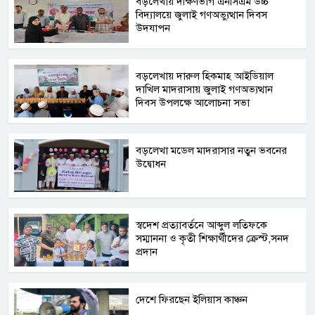
বড়লেখায় দক্ষিণভাগ এনসিএম উচ্চ
বিদ্যালয়ে জুলাই গণঅভ্যুত্থান দিবস
উদযাপন
বড়লেখায় দারুল হিকমাহ আইডিয়াল
দাখিল মাদরাসায় জুলাই গণঅভ্যত্থান
দিবস উপলক্ষে আলোচনা সভা
বড়লেখা মডেল মাদরাসার নতুন ভবনের
উদ্বোধন
স্বদেশ প্রত্যাবর্তনে আব্দুল লতিফকে
সম্মাননা ও কৃতী শিক্ষার্থীদের ক্রেস্ট,সনদ
প্রদান
দেশে ফিরছেন ইলিয়াস কাঞ্চন