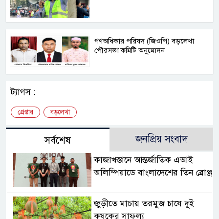
গণঅধিকার পরিষদ (জিওপি) বড়লেখা
পৌরসভা কমিটি অনুমোদন
ট্যাগস :
গ্রেপ্তার
বড়লেখা
জনপ্রিয় সংবাদ
সর্বশেষ
কাজাখস্তানে আন্তর্জাতিক এআই
অলিম্পিয়াডে বাংলাদেশের তিন ব্রোঞ্জ
জুড়ীতে মাচায় তরমুজ চাষে দুই
কৃষকের সাফল্য