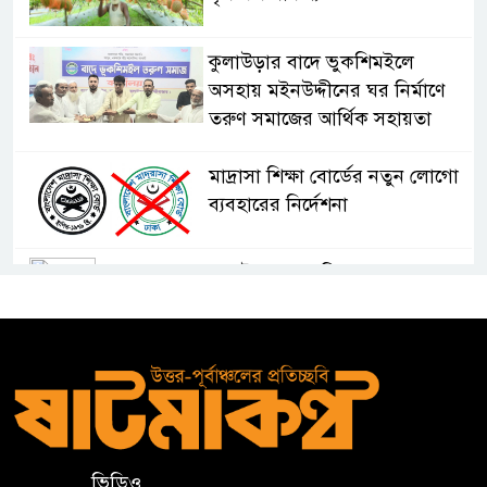
কুলাউড়ার বাদে ভুকশিমইলে
অসহায় মইনউদ্দীনের ঘর নির্মাণে
তরুণ সমাজের আর্থিক সহায়তা
মাদ্রাসা শিক্ষা বোর্ডের নতুন লোগো
ব্যবহারের নির্দেশনা
কুলাউড়ায় একাধিক মামলার
ওয়ারেন্টভুক্ত ও সাজাপ্রাপ্ত আসামি
গ্রেপ্তার
কুলাউড়ার ভাটেরা স্টেশন বাজারে
বিট পুলিশিং সভা অনুষ্ঠিত
ভিডিও
দলীয় কর্মীর স্ত্রীর সঙ্গে অনৈতিক