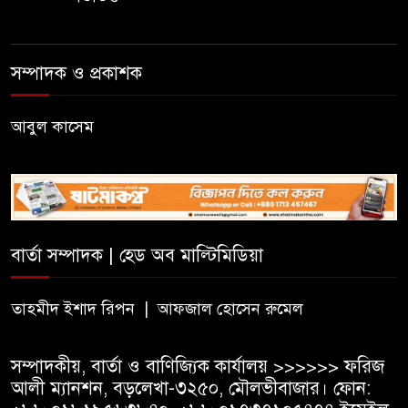
সম্পর্কের অভিযোগে জামায়াত
নেতাকে অব্যাহতি
সম্পাদক ও প্রকাশক
জন্মসূত্রে নাগরিকত্ব সীমিত করতে
ট্রাম্পের নতুন নির্বাহী আদেশ
আবুল কাসেম
সিলেটে সিভিটেক বিল্ডার্সে বিভিন্ন
পদে জনবল নিয়োগ
বার্তা সম্পাদক | হেড অব মাল্টিমিডিয়া
হাই কমিশনের কর্মকর্তা পরিচয়ে
ভিসার নামে প্রতারণা, সতর্ক করল
ভারতীয় হাই কমিশন
তাহমীদ ইশাদ রিপন | আফজাল হোসেন রুমেল
সম্পাদকীয়, বার্তা ও বাণিজ্যিক কার্যালয় >>>>>> ফরিজ
আলী ম্যানশন, বড়লেখা-৩২৫০, মৌলভীবাজার। ফোন: