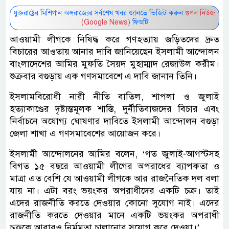
যুক্তরাষ্ট্রের মিশিগান অঙ্গরাজ্যের সর্বশেষ খবর জানতে ভিজিট করুন
গুগল নিউজ
(Google News)
ফিডটি
আওয়ামী লীগকে নিষিদ্ধ করে গণহত্যায় জড়িতদের দ্রুত
বিচারের আওতায় আনার দাবি জানিয়েছেন ইসলামী আন্দোলন
বাংলাদেশের আমির মুফতি সৈয়দ মুহাম্মাদ রেজাউল করীম।
শুক্রবার বগুড়ায় এক গণসমাবেশে এ দাবি জানান তিনি।
ইসলামবিরোধী নারী নীতি বাতিল, শাপলা ও জুলাই
হত্যাকাণ্ডের দৃষ্টান্তমূলক শাস্তি, দুর্নীতিবাজদের বিচার এবং
নির্বাচনে অযোগ্য ঘোষণার দাবিতে ইসলামী আন্দোলন বগুড়া
জেলা শাখা এ গণসমাবেশের আয়োজন করে।
ইসলামী আন্দোলনের আমির বলেন, ‘গত জুলাই-আগস্টসহ
বিগত ১৫ বছরে আওয়ামী লীগের অপরাধের ব্যাপকতা ও
মাত্রা এত বেশি যে আওয়ামী লীগকে আর রাজনৈতিক দল বলা
যায় না। এটা বরং ভয়ংকর অপরাধীদের একটি চক্র। তাই
এদের রাজনীতি করতে দেওয়ার কোনো সুযোগ নাই। এদের
রাজনীতি করতে দেওয়ার মানে একটি ভয়ংকর অপরাধী
চক্রকে আবারও নির্মমতা চালানোর সুযোগ করে দেওয়া।’