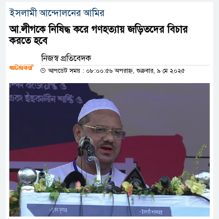
ইসলামী আন্দোলনের আমির
আ.লীগকে নিষিদ্ধ করে গণহত্যায় জড়িতদের বিচার
করতে হবে
নিজস্ব প্রতিবেদক
আপডেট সময় : ০৮:০০:৫৬ অপরাহ্ন, শুক্রবার, ৯ মে ২০২৫