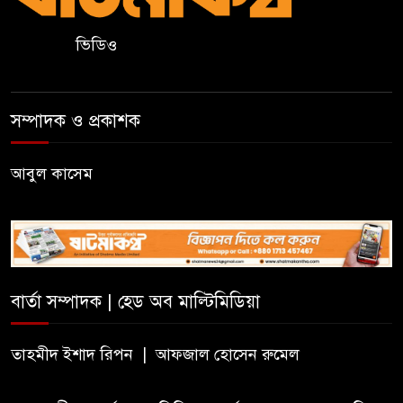
ভিডিও
দলীয় কর্মীর স্ত্রীর সঙ্গে অনৈতিক
সম্পর্কের অভিযোগে জামায়াত
নেতাকে অব্যাহতি
সম্পাদক ও প্রকাশক
জন্মসূত্রে নাগরিকত্ব সীমিত করতে
ট্রাম্পের নতুন নির্বাহী আদেশ
আবুল কাসেম
সিলেটে সিভিটেক বিল্ডার্সে বিভিন্ন
পদে জনবল নিয়োগ
বার্তা সম্পাদক | হেড অব মাল্টিমিডিয়া
হাই কমিশনের কর্মকর্তা পরিচয়ে
ভিসার নামে প্রতারণা, সতর্ক করল
ভারতীয় হাই কমিশন
তাহমীদ ইশাদ রিপন | আফজাল হোসেন রুমেল