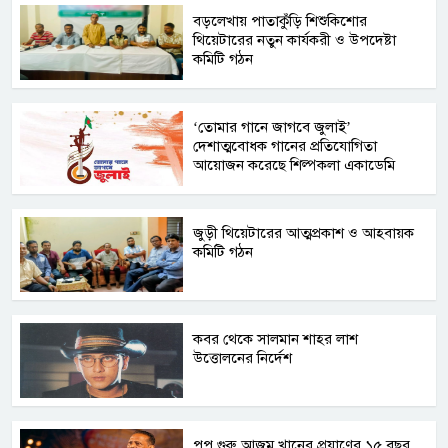
বড়লেখায় পাতাকুঁড়ি শিশুকিশোর
থিয়েটারের নতুন কার্যকরী ও উপদেষ্টা
কমিটি গঠন
‘তোমার গানে জাগবে জুলাই’
দেশাত্মবোধক গানের প্রতিযোগিতা
আয়োজন করেছে শিল্পকলা একাডেমি
জুড়ী থিয়েটারের আত্মপ্রকাশ ও আহবায়ক
কমিটি গঠন
কবর থেকে সালমান শাহর লাশ
উত্তোলনের নির্দেশ
পপ গুরু আজম খানের প্রয়াণের ১৫ বছর