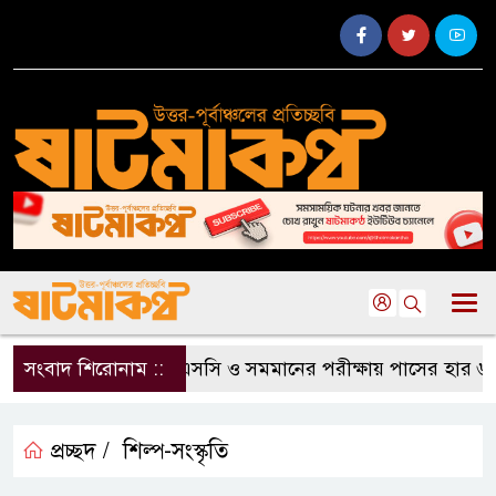
সংবাদ শিরোনাম ::
এসএসসি ও সমমানের পরীক্ষায় পাসের হার ৬২.২
প্রচ্ছদ /
শিল্প-সংস্কৃতি