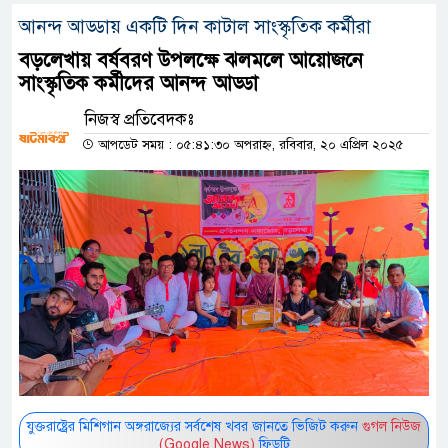
আনন্দ আড্ডায় একটি দিন কাটাল সাংস্কৃতিক কর্মীরা
বড়লেখায় বর্ষবরণ উপলক্ষে ঝলমলে আয়োজনে
সাংস্কৃতিক কর্মীদের আনন্দ আড্ডা
নিজস্ব প্রতিবেদকঃ
আপডেট সময় : ০৫:৪১:৩০ অপরাহ্ন, রবিবার, ২০ এপ্রিল ২০২৫
যুক্তরাষ্ট্রের মিশিগান অঙ্গরাজ্যের সর্বশেষ খবর জানতে ভিজিট করুন
গুগল নিউজ
(Google News)
ফিডটি