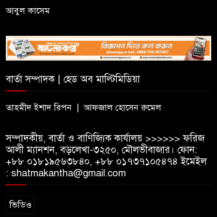
২০ আগস্ট রাষ্ট্রপতি নির্বাচন,
আবুল কাসেম
দ্বিতীয়বারের মতো হতে পারে ভোট
সিলেটে জাতীয় গণিত ও বিজ্ঞান
অলিম্পিয়াডে খুদে শিক্ষার্থীদের
মেধার লড়াই
বার্তা সম্পাদক | হেড অব মাল্টিমিডিয়া
নালন্দা: যেখানে জ্ঞানচর্চায় ছুটে
তাহমীদ ইশাদ রিপন | আফজাল হোসেন রুমেল
আসতেন দূরদেশের শিক্ষার্থীরা
সম্পাদকীয়, বার্তা ও বাণিজ্যিক কার্যালয় >>>>>> ফরিজ
আলী ম্যানশন, বড়লেখা-৩২৫০, মৌলভীবাজার। ফোন:
+৮৮ ০১৮১৯৫৬৩৮৪০, +৮৮ ০১৭৩৭১০৫৪৭৪ ইমেইল
: shatmakantha@gmail.com
ভিডিও