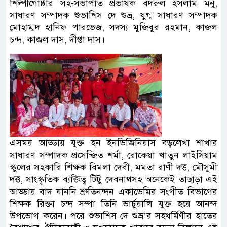
শিল্পীগোষ্ঠীর সহ-সভাপতি প্রভাষক বদরুল ইসলাম মনু,
সাধারণ সম্পাদক শুভাশিস দে শুভ্র, যুগ্ম সাধারণ সম্পাদক
মোহাম্মদ হানিফ পারভেজ, সদস‍্য মুজিবুর রহমান, কাজল
চন্দ, কাজল দাস, দীপ্তা দাস।
এসময় আড্ডায় যুক্ত হন ইনডিজিনিয়াস বড়লেখা শাখার
সাধারণ সম্পাদক প্রসেন্জিত শর্মা, রোকেয়া খাতুন লাইসিয়াম
স্কুলের সহকারি শিক্ষক বিমলা দেবী, মমতা রাণী দত্ত, ম‍ৌসুমী
দত্ত, সাংস্কৃতিক ব‍্যক্তিত্ব টিটু দেবনাথসহ অনেকেই তাছাড়া এই
আড্ডায় বাদ যাননি শ্রুতিনন্দন একাডেমির সংগীত বিভাগের
শিক্ষক রিক্তা চন্দ সম্পা তিনি ভার্চুয়ালি যুক্ত হয়ে আনন্দ
উপভোগ করেন। পরে শুভাশিস দে শুভ্র’র সহধর্মিণীর হাতের