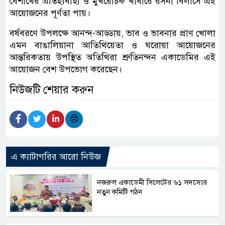
বৈশাখের ঐতিহ্যবাহী ও মুখরোচক খাবারে রসনা বিলাসে এই
আয়োজনের পূর্ণতা পায়।
বর্ষবরণে উপলক্ষে আনন্দ-আড্ডায়, ভাব ও ভাবনার প্রাণ খোলা
এমন বাঙালিয়ানা আতিথিয়েতা ও ঘরোয়া আয়োজনের
আন্তরিকতায় উপস্থিত অতিথিরা শ্রুতিনন্দন একাডেমির এই
আয়োজন বেশ উপভোগ করেছেন।
নিউজটি শেয়ার করুন
এ ক্যাটাগরির আরো নিউজ
নজরুল একাডেমী সিলেটের ৬১ সদস্যের
নতুন কমিটি গঠন