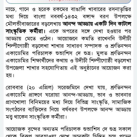
নাচে, গানে ও হরেক রকমের বাঙালি খাবারের রসনাতৃপ্তির
মধ্য দিয়ে বাংলা নববর্ষ-১৪৩২ বঙ্গাব্দ বরণ উপলক্ষে
মৌলভীবাজারের বড়লেখায়
আনন্দ আড্ডায় একটি দিন কাটাল
সাংস্কৃতিক কর্মীরা।
একে অপরের সঙ্গে দেখা হওয়ার পর
আড্ডায় মেতে ওঠেন। আয়োজনে কমতি রাখেননি উদীচী
শিল্পীগোষ্ঠী বড়লেখা শাখার সাধারণ সম্পাদক ও শ্রুতিনন্দন
একাডেমির পরিচালক শুভাশিস দে শুভ্র। মুলত শ্রুতিনন্দন
একাডেমির শিক্ষার্থীদের কথায় ও উদীচী শিল্পীগোষ্ঠী বড়লেখা
উপজেলা শাখার সহযোগিতায় এই অনুষ্ঠানের আয়োজন করা
হয়।
রোববার (২০ এপ্রিল) সরেজমিনে দেখা যায়, শ্রুতিনন্দন
একাডেমি প্রাঙ্গণে ঘরোয়া আনন্দ-আড্ডায়, ভাব ও ভাবনার
প্রাণখোলা বিনিময়ের মধ্য দিয়ে বিভিন্ন সাংস্কৃতি, সামাজিক
সংগঠনের ব্যক্তিদের নিয়ে বর্ষবরণ উপলক্ষে আনন্দ আড্ডায়
মত্ত্ব থাকেন সাংস্কৃতিক কর্মীরা।
আয়োজক বৃন্দের অন্যতম পরিচালক শুভাশিস দে শুভ্র সকাল
থেকে বিরুপ আবহাওয়া দেখে অনেকটা চিন্তিত হয়ে পড়েন