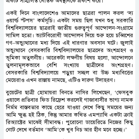
একটি সম্মিলিত নৈতিক অবস্থানকে প্রকাশ করে।
একই দিনে বাংলাদেশেও আমাদের ছাত্ররা পালন করল ‘দ্য
ওয়ার্ল্ড স্টপস’ কর্মসূচি। একটা সময় ছিল যখন শুধু সরকারি
বিশ্ববিদ্যালয়ের ছাত্ররাই জাতীয় গুরুত্বপূর্ণ আন্দোলন-সংগ্রামে
সামিল হতো। ভ্যাটবিরোধী আন্দোলন দিয়ে শুরু হয়ে চব্বিশের
গণ–অভ্যুত্থানের মধ্য দিয়ে এই ধারণার অবসান ঘটে। জুলাই
অভ্যুত্থানে বেসরকারি বিশ্ববিদ্যালয়ের ছাত্রদের অংশগ্রহণ ও
ভূমিকা অতুলনীয়। আরেকটা লক্ষণীয় বিষয় হলো, আন্দোলনে
তুলনামূলকভাবে বেশি সংখ্যায় ছাত্রীদের অংশগ্রহণ।
বেসরকারি বিশ্ববিদ্যালয়ে পড়ুয়া সচ্ছল বা উচ্চ মধ্যবিত্তের
মেয়েরাও এখন রাস্তায় নামছে, এটিও দারুণ উদাহরণ।
বুয়েটের ছাত্রী হোমায়রা বিনতে নাসির লিখেছেন, ‘ফেসবুক
ওয়ালে প্রতিবার ফিড রিফ্রেশ করলেই গাজাবাসীর ভাগ্য নামক
নির্মম বাস্তবতার কাছে হেরে যাওয়া দেখে কিছু সময়ের জন্য
আমি ক্ষুব্ধ হই ঠিক, কিন্তু আমার কথিত এমপ্যাথি একটা ক্রাই
রিঅ্যাক্টের মাঝেই সীমাবদ্ধ। পুরোনো ডায়েরিতে নিজের কিছু
নোট দেখে বর্তমান ‘আমি’কে খুব নিচ আর হীন মনে হচ্ছে।’