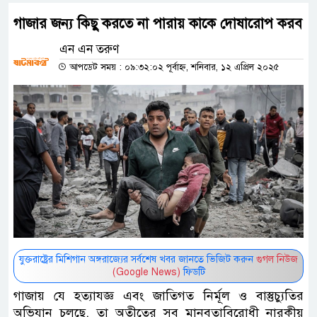
গাজার জন্য কিছু করতে না পারায় কাকে দোষারোপ করব
এন এন তরুণ
আপডেট সময় : ০৯:৩২:০২ পূর্বাহ্ন, শনিবার, ১২ এপ্রিল ২০২৫
যুক্তরাষ্ট্রের মিশিগান অঙ্গরাজ্যের সর্বশেষ খবর জানতে ভিজিট করুন
গুগল নিউজ
(Google News)
ফিডটি
গাজায় যে হত্যাযজ্ঞ এবং জাতিগত নির্মূল ও বাস্তুচ্যুতির
অভিযান চলছে, তা অতীতের সব মানবতাবিরোধী নারকীয়