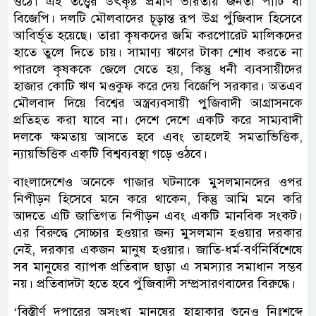
ওঠে। এই তত্ত্বের উৎকৃষ্ট প্রমাণ ভারতীয় জনতা পার্টি বা
বিজেপি। দলটি মৌলবাদের চূড়ান্ত রূপ উগ্র পুঁজিবাদ হিসেবে
আবির্ভূত হয়েছে। তারা কৃষকদের জমি করপোরেট মালিকদের
হাতে তুলে দিতে চায়। সামাণ্য ঋণের টাকা শোধ করতে না
পারলে কৃষককে জেলে যেতে হয়, কিন্তু ধনী ব্যবসায়ীদের
হাজার কোটি ঋণ মওকুফ করে দেয় বিজেপি সরকার। অতএব
মৌলবাদ দিয়ে বিশ্বের অস্ত্রব্যবসায়ী পুজিবাদী আগ্রাসনকে
প্রতিহত করা যাবে না। দেশে দেশে একটি করে সাম্যবাদী
দলকে ক্ষমতায় আসতে হবে এবং তাহলেই সমতাভিত্তিক,
ন্যায়ভিত্তিক একটি বিশ্বব্যবস্থা গড়ে ওঠবে।
বাংলাদেশেও অনেকে গাজার ঘটনাকে মুসলমানদের ওপর
নিপীড়ন হিসেবে মনে করে থাকেন, কিন্তু আমি মনে করি
আদতে এটি জাতিগত নিপীড়ন এবং একটি মানবিক সংকট।
এর বিরুদ্ধে সোচ্চার হওয়ার জন্য মুসলমান হওয়ার দরকার
নেই, দরকার একজন মানুষ হওয়ার। জাতি-ধর্ম-বর্ণনির্বিশেষে
সব মানুষের ব্যাপক প্রতিবাদ ছাড়া এ সমস্যার সমাধান সম্ভব
নয়। প্রতিবাদটা হতে হবে পুঁজিবাদী সম্প্রসারণবাদের বিরুদ্ধে।
‘বিস্তীর্ণ দুপারের অসংখ্য মানুষের হাহাকার শুনেও নিঃশব্দে