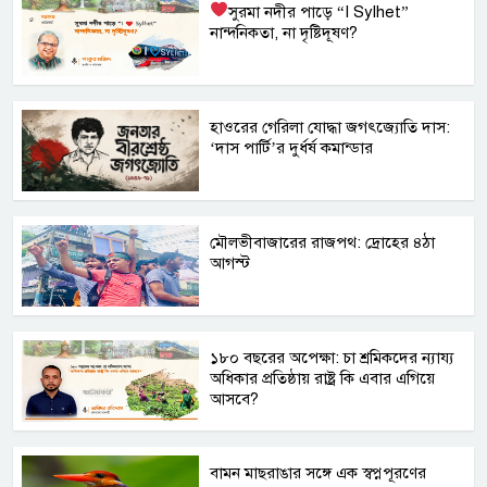
সুরমা নদীর পাড়ে “I
Sylhet”
নান্দনিকতা, না দৃষ্টিদূষণ?
হাওরের গেরিলা যোদ্ধা জগৎজ্যোতি দাস:
‘দাস পার্টি’র দুর্ধর্ষ কমান্ডার
মৌলভীবাজারের রাজপথ: দ্রোহের ৪ঠা
আগস্ট
১৮০ বছরের অপেক্ষা: চা শ্রমিকদের ন্যায্য
অধিকার প্রতিষ্ঠায় রাষ্ট্র কি এবার এগিয়ে
আসবে?
বামন মাছরাঙার সঙ্গে এক স্বপ্নপূরণের