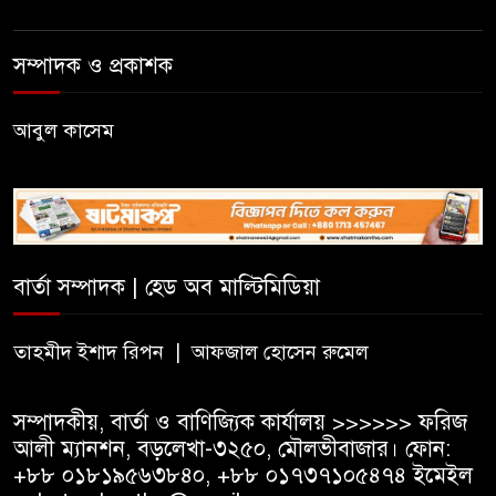
তরুণদের নেতৃত্ব বিকাশে ইউওয়াইপি
সম্পাদক ও প্রকাশক
সিলেটের অ্যালামনাই সভা
আবুল কাসেম
জুলাই গণঅভ্যুত্থান দিবসে লিডিং
ইউনিভার্সিটিতে নানা আয়োজন
দক্ষিণ সুরমা সরকারি কলেজে জুলাই
গণঅভ্যুত্থান দিবস উপলক্ষে
বার্তা সম্পাদক | হেড অব মাল্টিমিডিয়া
আলোচনা সভা ও পুরস্কার বিতরণ
তাহমীদ ইশাদ রিপন | আফজাল হোসেন রুমেল
জকিগঞ্জে নারী ও শিশুর প্রতি
সহিংসতা ও বাল্যবিবাহ প্রতিরোধে
সম্পাদকীয়, বার্তা ও বাণিজ্যিক কার্যালয় >>>>>> ফরিজ
আন্তঃকলেজ বিতর্ক
আলী ম্যানশন, বড়লেখা-৩২৫০, মৌলভীবাজার। ফোন:
+৮৮ ০১৮১৯৫৬৩৮৪০, +৮৮ ০১৭৩৭১০৫৪৭৪ ইমেইল