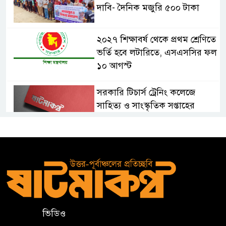
দাবি- দৈনিক মজুরি ৫০০ টাকা
২০২৭ শিক্ষাবর্ষ থেকে প্রথম শ্রেণিতে
ভর্তি হবে লটারিতে, এসএসসির ফল
১০ আগস্ট
সরকারি টিচার্স ট্রেনিং কলেজে
সাহিত্য ও সাংস্কৃতিক সপ্তাহের
সমাপ্তি, বিজয়ীদের পুরস্কার
বড়লেখায় দক্ষিণভাগ এনসিএম উচ্চ
বিদ্যালয়ে জুলাই গণঅভ্যুত্থান দিবস
উদযাপন
বড়লেখায় জুলাই শহীদদের স্মরণে
মাসব্যাপী বৃক্ষরোপণ কর্মসূচির
ভিডিও
উদ্বোধন