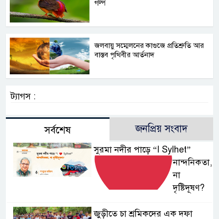
গল্প
জলবায়ু সম্মেলনের কাগুজে প্রতিশ্রুতি আর
বাস্তব পৃথিবীর আর্তনাদ
ট্যাগস :
জনপ্রিয় সংবাদ
সর্বশেষ
সুরমা নদীর পাড়ে “I
Sylhet”
নান্দনিকতা,
না
দৃষ্টিদূষণ?
জুড়ীতে চা শ্রমিকদের এক দফা