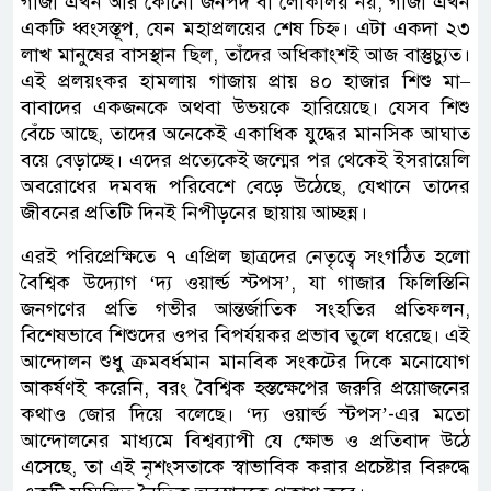
গাজা এখন আর কোনো জনপদ বা লোকালয় নয়, গাজা এখন
একটি ধ্বংসস্তূপ, যেন মহাপ্রলয়ের শেষ চিহ্ন। এটা একদা ২৩
লাখ মানুষের বাসস্থান ছিল, তাঁদের অধিকাংশই আজ বাস্তুচ্যুত।
এই প্রলয়ংকর হামলায় গাজায় প্রায় ৪০ হাজার শিশু মা–
বাবাদের একজনকে অথবা উভয়কে হারিয়েছে। যেসব শিশু
বেঁচে আছে, তাদের অনেকেই একাধিক যুদ্ধের মানসিক আঘাত
বয়ে বেড়াচ্ছে। এদের প্রত্যেকেই জন্মের পর থেকেই ইসরায়েলি
অবরোধের দমবন্ধ পরিবেশে বেড়ে উঠেছে, যেখানে তাদের
জীবনের প্রতিটি দিনই নিপীড়নের ছায়ায় আচ্ছন্ন।
এরই পরিপ্রেক্ষিতে ৭ এপ্রিল ছাত্রদের নেতৃত্বে সংগঠিত হলো
বৈশ্বিক উদ্যোগ ‘দ্য ওয়ার্ল্ড স্টপস’, যা গাজার ফিলিস্তিনি
জনগণের প্রতি গভীর আন্তর্জাতিক সংহতির প্রতিফলন,
বিশেষভাবে শিশুদের ওপর বিপর্যয়কর প্রভাব তুলে ধরেছে। এই
আন্দোলন শুধু ক্রমবর্ধমান মানবিক সংকটের দিকে মনোযোগ
আকর্ষণই করেনি, বরং বৈশ্বিক হস্তক্ষেপের জরুরি প্রয়োজনের
কথাও জোর দিয়ে বলেছে। ‘দ্য ওয়ার্ল্ড স্টপস’-এর মতো
আন্দোলনের মাধ্যমে বিশ্বব্যাপী যে ক্ষোভ ও প্রতিবাদ উঠে
এসেছে, তা এই নৃশংসতাকে স্বাভাবিক করার প্রচেষ্টার বিরুদ্ধে