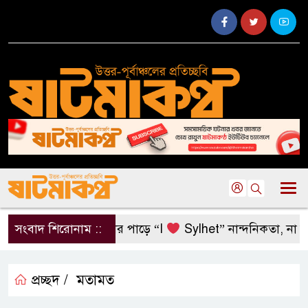
সংবাদ শিরোনাম ::
সুরমা নদীর পাড়ে “I
Sylhet” নান্দনিকতা, না দৃষ্টিদূ
প্রচ্ছদ /
মতামত