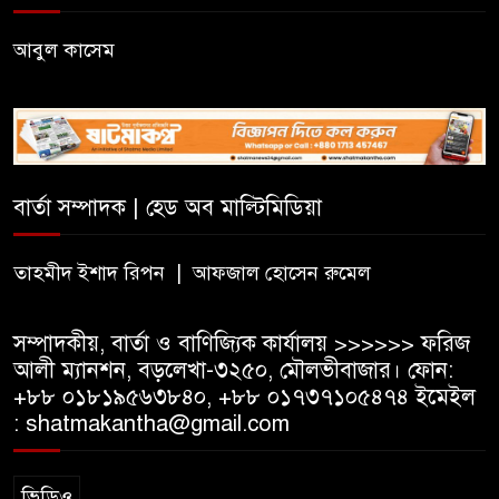
আবুল কাসেম
নালন্দা: যেখানে জ্ঞানচর্চায় ছুটে
আসতেন দূরদেশের শিক্ষার্থীরা
ঝালকাঠির ভাসমান পেয়ারা হাটে
মার্কিন রাষ্ট্রদূত
বার্তা সম্পাদক | হেড অব মাল্টিমিডিয়া
অষ্টম শ্রেণি পাসে পুলিশে বড় নিয়োগ
তাহমীদ ইশাদ রিপন | আফজাল হোসেন রুমেল
সম্পাদকীয়, বার্তা ও বাণিজ্যিক কার্যালয় >>>>>> ফরিজ
আলী ম্যানশন, বড়লেখা-৩২৫০, মৌলভীবাজার। ফোন:
+৮৮ ০১৮১৯৫৬৩৮৪০, +৮৮ ০১৭৩৭১০৫৪৭৪ ইমেইল
: shatmakantha@gmail.com
ভিডিও