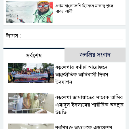
প্রথম বাংলাদেশি হিসেবে মাকালু শৃঙ্গে
বাবর আলী
ট্যাগস :
জনপ্রিয় সংবাদ
সর্বশেষ
বড়লেখায় বর্ণাঢ্য আয়োজনে
আন্তর্জাতিক আদিবাসী দিবস
উদযাপন
বড়লেখা জামায়াতের সাবেক আমির
এমাদুল ইসলামের শারীরিক অবস্থার
উন্নতি
নবনিযুক্ত অধ্যক্ষকে এডুকেশন