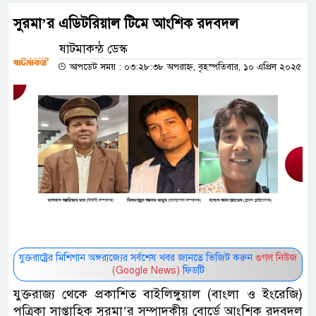
সুরমা’র এডিটরিয়াল টিমে আংশিক রদবদল
ষাটমাকন্ঠ ডেস্ক
আপডেট সময় : ০৩:২৮:৩৮ অপরাহ্ন, বৃহস্পতিবার, ১০ এপ্রিল ২০২৫
যুক্তরাষ্ট্রের মিশিগান অঙ্গরাজ্যের সর্বশেষ খবর জানতে ভিজিট করুন
গুগল নিউজ
(Google News)
ফিডটি
যুক্তরাজ্য থেকে প্রকাশিত বাইলিঙ্গুয়াল (বাংলা ও ইংরেজি)
পত্রিকা সাপ্তাহিক সুরমা’র সম্পাদকীয় বোর্ডে আংশিক রদবদল