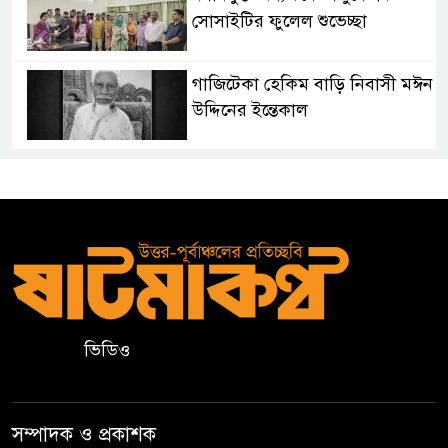
সোসাইটির ফুলেল শুভেচ্ছা
গাজিটেকা হেকিম বাড়ি নিবাসী মঈন
উদ্দিনের ইন্তেকাল
দক্ষিণভাগ এনসিএম উচ্চ
বিদ্যালয়ের অর্ধবার্ষিক পরীক্ষার
ফলাফল প্রকাশ ও অভিভাবক
সমাবেশ
২০ আগস্ট রাষ্ট্রপতি নির্বাচন,
দ্বিতীয়বারের মতো হতে পারে ভোট
ভিডিও
সিলেটে জাতীয় গণিত ও বিজ্ঞান
অলিম্পিয়াডে খুদে শিক্ষার্থীদের
সম্পাদক ও প্রকাশক
মেধার লড়াই