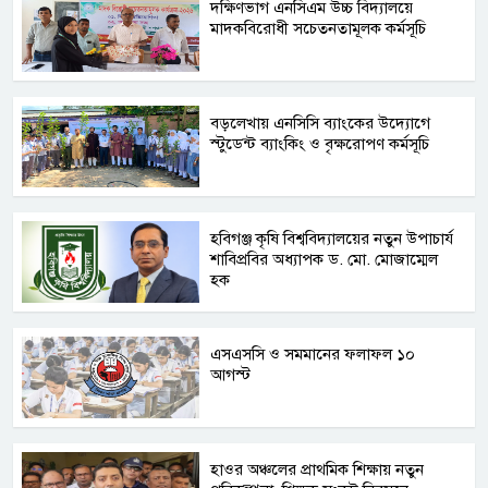
দক্ষিণভাগ এনসিএম উচ্চ বিদ্যালয়ে
মাদকবিরোধী সচেতনতামূলক কর্মসূচি
বড়লেখায় এনসিসি ব্যাংকের উদ্যোগে
স্টুডেন্ট ব্যাংকিং ও বৃক্ষরোপণ কর্মসূচি
হবিগঞ্জ কৃষি বিশ্ববিদ্যালয়ের নতুন উপাচার্য
শাবিপ্রবির অধ্যাপক ড. মো. মোজাম্মেল
হক
এসএসসি ও সমমানের ফলাফল ১০
আগস্ট
হাওর অঞ্চলের প্রাথমিক শিক্ষায় নতুন