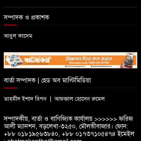
দক্ষিণ সুরমা সরকারি কলেজে জুলাই
গণঅভ্যুত্থান দিবস উপলক্ষে
সম্পাদক ও প্রকাশক
আলোচনা সভা ও পুরস্কার বিতরণ
জকিগঞ্জে নারী ও শিশুর প্রতি
আবুল কাসেম
সহিংসতা ও বাল্যবিবাহ প্রতিরোধে
আন্তঃকলেজ বিতর্ক
সিলেট মুক্ত রোভার স্কাউট গ্রুপের
ফল উৎসব অনুষ্ঠিত
বার্তা সম্পাদক | হেড অব মাল্টিমিডিয়া
হার্ভার্ড বিশ্ববিদ্যালয়ে পড়াশোনার
তাহমীদ ইশাদ রিপন | আফজাল হোসেন রুমেল
সুযোগ, বছরে মিলবে প্রায় ১ কোটি
টাকা
সম্পাদকীয়, বার্তা ও বাণিজ্যিক কার্যালয় >>>>>> ফরিজ
আলী ম্যানশন, বড়লেখা-৩২৫০, মৌলভীবাজার। ফোন:
+৮৮ ০১৮১৯৫৬৩৮৪০, +৮৮ ০১৭৩৭১০৫৪৭৪ ইমেইল