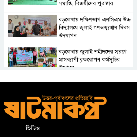
সমাপ্তি, বিজয়ীদের পুরস্কার
বড়লেখায় দক্ষিণভাগ এনসিএম উচ্চ
বিদ্যালয়ে জুলাই গণঅভ্যুত্থান দিবস
উদযাপন
বড়লেখায় জুলাই শহীদদের স্মরণে
মাসব্যাপী বৃক্ষরোপণ কর্মসূচির
উদ্বোধন
তরুণদের নেতৃত্ব বিকাশে ইউওয়াইপি
সিলেটের অ্যালামনাই সভা
জুলাই গণঅভ্যুত্থান দিবসে লিডিং
ইউনিভার্সিটিতে নানা আয়োজন
ভিডিও