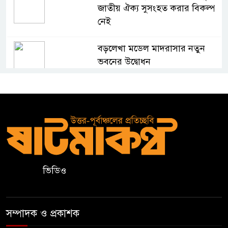
জাতীয় ঐক্য সুসংহত করার বিকল্প
নেই
বড়লেখা মডেল মাদরাসার নতুন
ভবনের উদ্বোধন
শহীদ রুদ্র সেনের নামে স্মারক
স্কলারশিপ ঘোষণা
কুলাউড়ায় জুলাই গণঅভ্যুত্থান দিবস
উপলক্ষে আলোচনা সভা ও পুরস্কার
বিতরণ
ভিডিও
মৌলভীবাজারের রাজপথ: দ্রোহের
৪ঠা আগস্ট
সম্পাদক ও প্রকাশক