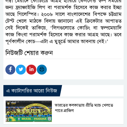
লম্বা মেয়াদে কোচিংয়ে আগ্রহ হারিয়ে ফেললেও স্বল্প সময়ের
জন্য ফ্র্যাঞ্চাইজি লিগ বা পরামর্শক হিসেবে কাজ করার ইচ্ছা
আছে গিলেস্পির। ২০০৬ সালে বাংলাদেশের বিপক্ষে চট্টগ্রাম
টেস্ট খেলে মাঠকে বিদায় জানানো এই ক্রিকেটার আপাতত
সেই দিকেই তাকিয়ে, ‘লিগগুলোতে কোচিং বা স্বল্পমেয়াদি
কাজ কিংবা পরামর্শক হিসেবে কাজ করার আগ্রহ আছে। তবে
পূর্ণকালীন কোচ—এটা এ মুহূর্তে আমার ভাবনায় নেই।’
নিউজটি শেয়ার করুন
এ ক্যাটাগরির আরো নিউজ
ভারতের কলকাতায় প্রীতি ম্যাচ খেলতে
পারে ব্রাজিল