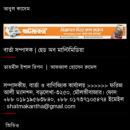
নিরাপদ সড়ক চাই জুড়ী উপজেলা
আবুল কাসেম
শাখার ৫১ সদস্যের পূর্ণাঙ্গ কমিটি
গঠন
স্বদেশ প্রত্যাবর্তনে আব্দুল লতিফকে
সম্মাননা ও কৃতী শিক্ষার্থীদের
বার্তা সম্পাদক | হেড অব মাল্টিমিডিয়া
ক্রেস্ট,সনদ প্রদান
মাধবকুণ্ডের সৌন্দর্য রক্ষায় কার্যকর
তাহমীদ ইশাদ রিপন | আফজাল হোসেন রুমেল
উদ্যোগ জরুরি
সম্পাদকীয়, বার্তা ও বাণিজ্যিক কার্যালয় >>>>>> ফরিজ
আলী ম্যানশন, বড়লেখা-৩২৫০, মৌলভীবাজার। ফোন:
+৮৮ ০১৮১৯৫৬৩৮৪০, +৮৮ ০১৭৩৭১০৫৪৭৪ ইমেইল
: shatmakantha@gmail.com
ভিডিও