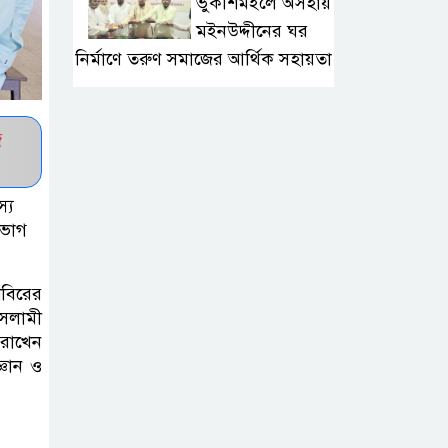
ভুকশিমইলে অসহায়
মইনউদ্দীনের ঘর
নির্মাণে তরুণ সমাজের আর্থিক সহায়তা
মাদ্রাসা শিক্ষা
জ
বোর্ডের নতুন
লোগো ব্যবহারের
নির্দেশনা
্য
নভাগ
কুলাউড়ায় একাধিক
মামলার
বিরের
ওয়ারেন্টভুক্ত ও
ইসলামী
সাজাপ্রাপ্ত আসামি গ্রেপ্তার
 রাখেন
্ঞান ও
কুলাউড়ার ভাটেরা
স্টেশন বাজারে বিট
পুলিশিং সভা