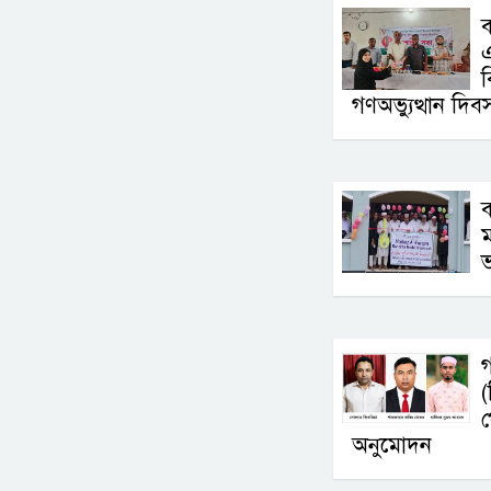
ব
ব
গণঅভ্যুত্থান দি
ম
ভ
অনুমোদন