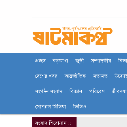
প্রচ্ছদ
বড়লেখা
জুড়ী
সম্পাদকীয়
বিভা
দেশের খবর
আন্তর্জাতিক
মতামত
উদ্যোক
সংগঠন সংবাদ
বিজ্ঞান
পরিবেশ
জীবনয
সোশ্যাল মিডিয়া
ভিডিও
সংবাদ শিরোনাম ::