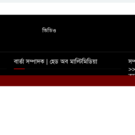
ভিডিও
বার্তা সম্পাদক | হেড অব মাল্টিমিডিয়া
সম্
>>
বড়
তাহমীদ ইশাদ রিপন | আফজাল হোসেন রুমেল
০
ইম
ভ