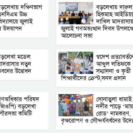
ড়লেখায় দক্ষিণভাগ
বড়লেখায় দারুল
এনসিএম উচ্চ
হিকমাহ আইডিয়
িদ্যালয়ে জুলাই
দাখিল মাদরাসা
বস উদযাপন
জুলাই গণঅভ্যত্থান দিবস উপলক্ষ
আলোচনা সভা
বড়লেখা মডেল
স্বদেশ প্রত্যাবর্তন
াদরাসার নতুন
আব্দুল লতিফকে
বনের উদ্বোধন
সম্মাননা ও কৃতী
শিক্ষার্থীদের ক্রেস্ট,সনদ প্রদান
গণঅধিকার পরিষদ
সোনাতুলা ধামাই
(জিওপি) বড়লেখা
নদীর পাড়ে ‘মায়
পৌরসভা কমিটি
রোড’ নামকরণ,
বৃক্ষরোপণ ও সৌন্দর্যবর্ধনের উদ্