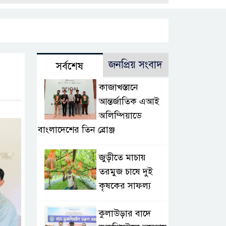
জনপ্রিয় সংবাদ
সর্বশেষ
কাজাখস্তানে
আন্তর্জাতিক এআই
অলিম্পিয়াডে
বাংলাদেশের তিন ব্রোঞ্জ
জুড়ীতে মাচায়
তরমুজ চাষে দুই
কৃষকের সাফল্য
কুলাউড়ার বাদে