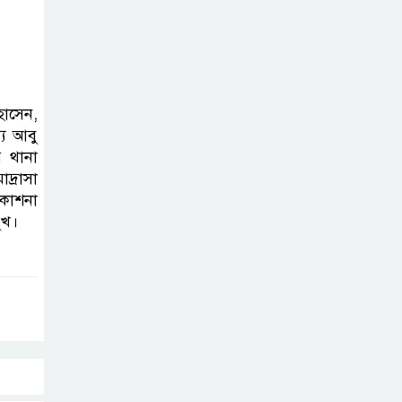
অনুষ্ঠিত
দলীয় কর্মীর স্ত্রীর
সঙ্গে অনৈতিক
হোসেন,
সম্পর্কের অভিযোগে
্য আবু
জামায়াত নেতাকে অব্যাহতি
র থানা
্রাসা
জন্মসূত্রে নাগরিকত্ব
রকাশনা
ুখ।
সীমিত করতে
ট্রাম্পের নতুন নির্বাহী
আদেশ
সিলেটে সিভিটেক
বিল্ডার্সে বিভিন্ন পদে
জনবল নিয়োগ