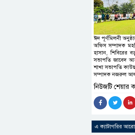
ঈদ পূর্ণমিলনী অনুষ
অফিস সম্পাদক মহসি
হাসান, শিবিরের ব
সভাপতি জাবেদ আহ
শাখা সভাপতি কাউছা
সম্পাদক নজরুল আল
নিউজটি শেয়ার 
এ ক্যাটাগরির আর