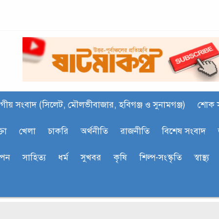
গীয় সংবাদ (সিলেট, মৌলভীবাজার, হবিগঞ্জ ও সুনামগঞ্জ)
শোক 
্তা
খেলা
চাকরি
অর্থনীতি
রাজনীতি
বিশেষ সংবাদ
াপন
সাহিত‍্য
ধর্ম
সুখবর
কৃষি
শিল্প-সংস্কৃতি
স্বাস্থ্য