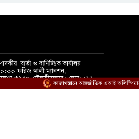
পাদকীয়, বার্তা ও বাণিজ্যিক কার্যালয়
>>>> ফরিজ আলী ম্যানশন,
লেখা-৩২৫০, মৌলভীবাজার। ফোন: +৮৮
কাজাখস্তানে আন্তর্জাতিক এআই অলিম্পিয়াডে বাং
১৮১৯৫৬৩৮৪০, +৮৮ ০১৭৩৭১০৫৪৭৪
েইল : shatmakantha@gmail.com
িডিও