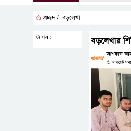
প্রচ্ছদ /
বড়লেখা
ট্যাগস :
বড়লেখায় শিবি
আশফাক আহম
আপডেট সময় :