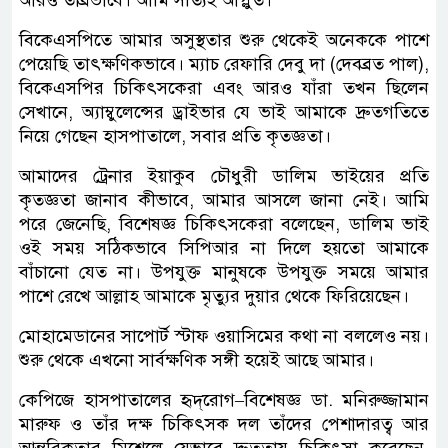
আরও তীব্রভাবে। আমি সত্যিই আপ্লুত।
বিকেএসপিতে আমার অসুস্থতার শুরু থেকেই অনেককে পাশে
পেয়েছি তাৎক্ষণিকভাবে। ম্যাচ রেফারি দেবু দা (দেবব্রত পাল),
বিকেএসপির চিকিৎসকেরা এবং আরও যাঁরা তখন ছিলেন
সেখানে, অ্যাম্বুলেন্সের ড্রাইভার যে ভাই আমাকে দ্রুতগতিতে
নিয়ে গেছেন হাসপাতালে, সবার প্রতি কৃতজ্ঞতা।
আমাদের ট্রেনার ইয়াকুব চৌধুরী ডালিম ভাইয়ের প্রতি
কৃতজ্ঞতা জানাব কীভাবে, আমার আসলে জানা নেই। আমি
পরে জেনেছি, বিশেষজ্ঞ চিকিৎসকেরা বলেছেন, ডালিম ভাই
ওই সময় সঠিকভাবে সিপিআর না দিলে হয়তো আমাকে
বাঁচানো যেত না। উপযুক্ত মানুষকে উপযুক্ত সময়ে আমার
পাশে রেখে আল্লাহ আমাকে মৃত্যুর দুয়ার থেকে ফিরিয়েছেন।
মোহামেডানের সাপোর্ট স্টাফ ওয়াসিমের কথা না বললেও নয়।
শুরু থেকে এখনো সার্বক্ষণিক সঙ্গী হয়েই আছে আমার।
কেপিজে হাসপাতালের হৃদ্‌রোগ–বিশেষজ্ঞ ডা. মনিরুজ্জামান
মারুফ ও তাঁর দক্ষ চিকিৎসক দল তাঁদের পেশাদারত্ব আর