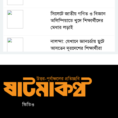
সিলেটে জাতীয় গণিত ও বিজ্ঞান
অলিম্পিয়াডে খুদে শিক্ষার্থীদের
মেধার লড়াই
নালন্দা: যেখানে জ্ঞানচর্চায় ছুটে
আসতেন দূরদেশের শিক্ষার্থীরা
ঝালকাঠির ভাসমান পেয়ারা হাটে
মার্কিন রাষ্ট্রদূত
অষ্টম শ্রেণি পাসে পুলিশে বড় নিয়োগ
ভিডিও
জামায়াতসহ ১১ দলীয় জোটের