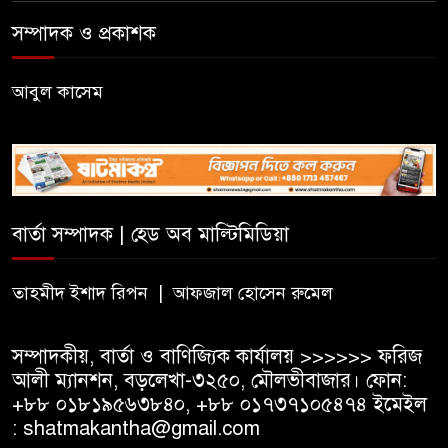
রাষ্ট্রপতি প্রার্থী অলি আহমেদ
সম্পাদক ও প্রকাশক
বিএসএফের গুলিতে কুলাউড়ার
যুবক নিহত
আবুল কাসেম
৫০০ টাকা মজুরিসহ বিভিন্ন দাবিতে
কুলাউড়ায় চা-শ্রমিকদের গণবিক্ষোভ
বার্তা সম্পাদক | হেড অব মাল্টিমিডিয়া
বড়লেখায় ৫০০ টাকা মজুরির
দাবিতে চা শ্রমিকদের গণবিক্ষোভ
তাহমীদ ইশাদ রিপন | আফজাল হোসেন রুমেল
সম্পাদকীয়, বার্তা ও বাণিজ্যিক কার্যালয় >>>>>> ফরিজ
আলী ম্যানশন, বড়লেখা-৩২৫০, মৌলভীবাজার। ফোন:
+৮৮ ০১৮১৯৫৬৩৮৪০, +৮৮ ০১৭৩৭১০৫৪৭৪ ইমেইল
: shatmakantha@gmail.com