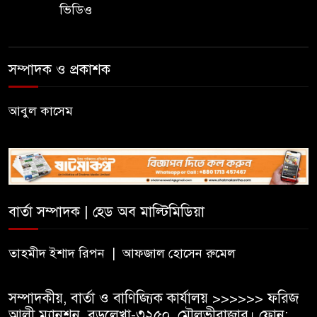
ভিডিও
দৃষ্টিদূষণ?
জুড়ীতে চা শ্রমিকদের এক দফা
সম্পাদক ও প্রকাশক
দাবি- দৈনিক মজুরি ৫০০ টাকা
আবুল কাসেম
২০২৭ শিক্ষাবর্ষ থেকে প্রথম শ্রেণিতে
ভর্তি হবে লটারিতে, এসএসসির ফল
১০ আগস্ট
সরকারি টিচার্স ট্রেনিং কলেজে
সাহিত্য ও সাংস্কৃতিক সপ্তাহের
বার্তা সম্পাদক | হেড অব মাল্টিমিডিয়া
সমাপ্তি, বিজয়ীদের পুরস্কার
তাহমীদ ইশাদ রিপন | আফজাল হোসেন রুমেল
বড়লেখায় দক্ষিণভাগ এনসিএম উচ্চ
বিদ্যালয়ে জুলাই গণঅভ্যুত্থান দিবস
সম্পাদকীয়, বার্তা ও বাণিজ্যিক কার্যালয় >>>>>> ফরিজ
উদযাপন
আলী ম্যানশন, বড়লেখা-৩২৫০, মৌলভীবাজার। ফোন: