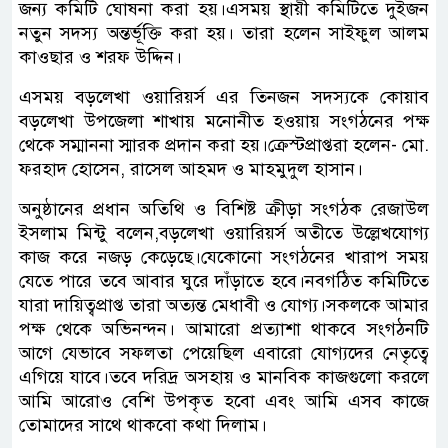
জন্য কমিটি ঘোষনা করা হয়।এসময় স্থায়ী কমিটিতে দুইজন
নতুন সদস্য অন্তর্ভূক্তি করা হয়। তারা হলেন সাইফুল আলম
কাওছার ও শরফ উদ্দিন।
এসময় বড়লেখা ওয়ারিয়র্স এর তিনজন সদস্যকে কোয়াব
বড়লেখা উপজেলা শাখায় মনোনীত হওয়ায় সংগঠনের পক্ষ
থেকে সম্মাননা স্মারক প্রদান করা হয়।ক্রেস্টপ্রাপ্তরা হলেন- মো.
ফরহাদ হোসেন, রাসেল আহমদ ও মাহমুদুল হাসান।
অনুষ্ঠানের প্রধান অতিথি ও বিশিষ্ট ক্রীড়া সংগঠক রেজাউল
ইসলাম মিন্টু বলেন,বড়লেখা ওয়ারিয়র্স অতীতে উল্লেখযোগ্য
কাজ করে নজড় কেড়েছে।যেকোনো সংগঠনের খারাপ সময়
যেতে পারে তবে আবার ঘুরে দাঁড়াতে হবে।নবগঠিত কমিটিতে
যারা দায়িত্বপ্রাপ্ত তারা অত্যন্ত মেধাবী ও যোগ্য।সকলকে আমার
পক্ষ থেকে অভিনন্দন। আমারো প্রত্যাশা থাকবে সংগঠনটি
আগে যেভাবে সফলতা পেয়েছিল এবারো যোগ্যদের নেতৃত্বে
এগিয়ে যাবে।তবে দরিদ্র অসহায় ও মানবিক কাজগুলো করলে
আমি আরোও বেশি উপকৃত হবো এবং আমি এসব কাজে
তোমাদের সাথে থাকবো কথা দিলাম।