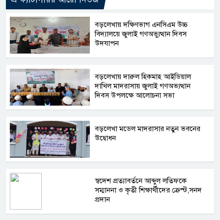
বড়লেখায় দক্ষিণভাগ এনসিএম উচ্চ
বিদ্যালয়ে জুলাই গণঅভ্যুত্থান দিবস
উদযাপন
বড়লেখায় দারুল হিকমাহ আইডিয়াল
দাখিল মাদরাসায় জুলাই গণঅভ্যত্থান
দিবস উপলক্ষে আলোচনা সভা
বড়লেখা মডেল মাদরাসার নতুন ভবনের
উদ্বোধন
স্বদেশ প্রত্যাবর্তনে আব্দুল লতিফকে
সম্মাননা ও কৃতী শিক্ষার্থীদের ক্রেস্ট,সনদ
প্রদান