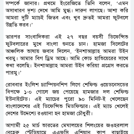
সম্পর্কে জানার। প্রথমে ইংরেজিতে তিনি বলেন, ‘এমন
অসাধারণ দৃশ্য দেখে আমি মুগ্ধ। দারুণ লাগছে। আশা করি
আমরা দুটি ম্যাচই জিতব এবং খুব দ্রুতই আমরা ফুটবলে
উন্নতি করব।’
তারপর সাংবাদিকরা এই ২৭ বছর বয়সী ডিফেন্সিভ
ফুটবলারের মুখে বাংলা শুনতে চান। হামজা সিলেটের
আঞ্চলিক ভাষায় জবাব দিলেন, ‘ইনশাআল্লাহ আমরা উইন
খরমু। আমার বিগ ড্রিম আছে। আমি কোচ হাভিয়েরের সাথে
কথা বলেছি। ইনশাআল্লাহ আমরা উইন করিয়া প্রগ্রেস করতে
পারমু।’
রোববার ইংলিশ চ্যাম্পিয়নশিপ লিগে শেফিল্ড ওয়েডনেসডের
বিপক্ষে ১-০ গোলে জয় পেয়েছে হামজার দল শেফিল্ড
ইউনাইটেড। এই ম্যাচের পুরো ৯০ মিনিট-ই খেলেছেন
বাংলাদেশের এই ডিফেন্সিভ মিডফিল্ডার। এই ম্যাচ খেলেই
দেশের উদ্দেশ্যে রওয়ানা হন হামজা চৌধুরী।
আগামী ২৫ মার্চ ভারতের মেঘালয়ের শিলংয়ের জওহরলাল
নেহেরু স্টেডিয়ামে এএফসি এশিয়ান কাপ বাছাইয়ে