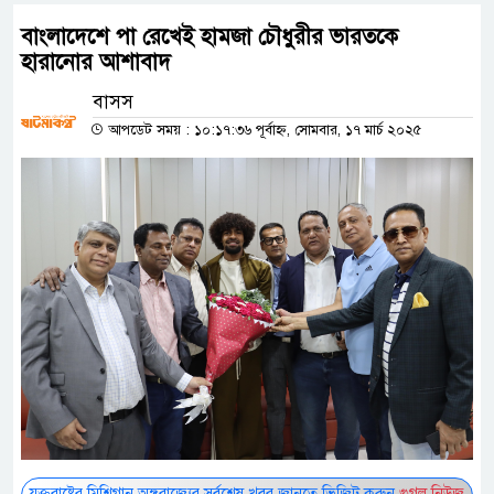
বাংলাদেশে পা রেখেই হামজা চৌধুরীর ভারতকে
হারানোর আশাবাদ
বাসস
আপডেট সময় : ১০:১৭:৩৬ পূর্বাহ্ন, সোমবার, ১৭ মার্চ ২০২৫
যুক্তরাষ্ট্রের মিশিগান অঙ্গরাজ্যের সর্বশেষ খবর জানতে ভিজিট করুন
গুগল নিউজ