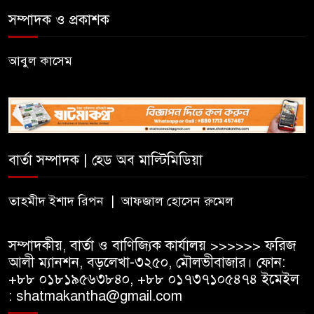
বড়লেখায় ৫০০ টাকা মজুরির
সম্পাদক ও প্রকাশক
দাবিতে চা শ্রমিকদের গণবিক্ষোভ
আবুল কাসেম
কাজাখস্তানে আন্তর্জাতিক এআই
অলিম্পিয়াডে বাংলাদেশের তিন ব্রোঞ্জ
জুড়ীতে মাচায় তরমুজ চাষে দুই
কৃষকের সাফল্য
বার্তা সম্পাদক | হেড অব মাল্টিমিডিয়া
তাহমীদ ইশাদ রিপন | আফজাল হোসেন রুমেল
সম্পাদকীয়, বার্তা ও বাণিজ্যিক কার্যালয় >>>>>> ফরিজ
আলী ম্যানশন, বড়লেখা-৩২৫০, মৌলভীবাজার। ফোন:
+৮৮ ০১৮১৯৫৬৩৮৪০, +৮৮ ০১৭৩৭১০৫৪৭৪ ইমেইল
: shatmakantha@gmail.com