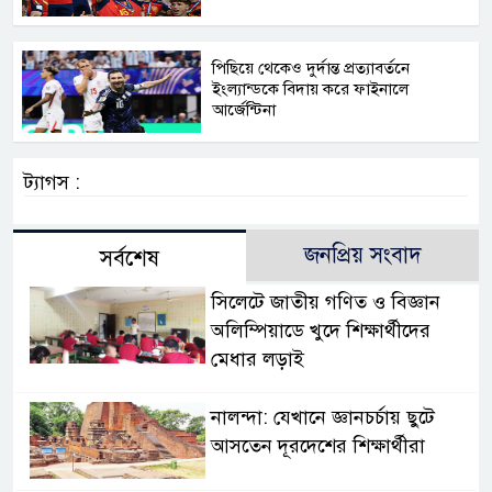
পিছিয়ে থেকেও দুর্দান্ত প্রত্যাবর্তনে
ইংল্যান্ডকে বিদায় করে ফাইনালে
আর্জেন্টিনা
ট্যাগস :
জনপ্রিয় সংবাদ
সর্বশেষ
সিলেটে জাতীয় গণিত ও বিজ্ঞান
অলিম্পিয়াডে খুদে শিক্ষার্থীদের
মেধার লড়াই
নালন্দা: যেখানে জ্ঞানচর্চায় ছুটে
আসতেন দূরদেশের শিক্ষার্থীরা