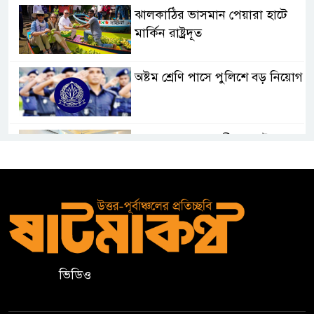
ঝালকাঠির ভাসমান পেয়ারা হাটে
মার্কিন রাষ্ট্রদূত
অষ্টম শ্রেণি পাসে পুলিশে বড় নিয়োগ
জামায়াতসহ ১১ দলীয় জোটের
রাষ্ট্রপতি প্রার্থী অলি আহমেদ
বিএসএফের গুলিতে কুলাউড়ার
যুবক নিহত
৫০০ টাকা মজুরিসহ বিভিন্ন দাবিতে
ভিডিও
কুলাউড়ায় চা-শ্রমিকদের গণবিক্ষোভ