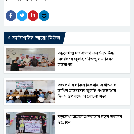
এ ক্যাটাগরির আরো নিউজ
বড়লেখায় দক্ষিণভাগ এনসিএম উচ্চ
বিদ্যালয়ে জুলাই গণঅভ্যুত্থান দিবস
উদযাপন
বড়লেখায় দারুল হিকমাহ আইডিয়াল
দাখিল মাদরাসায় জুলাই গণঅভ্যত্থান
দিবস উপলক্ষে আলোচনা সভা
বড়লেখা মডেল মাদরাসার নতুন ভবনের
উদ্বোধন