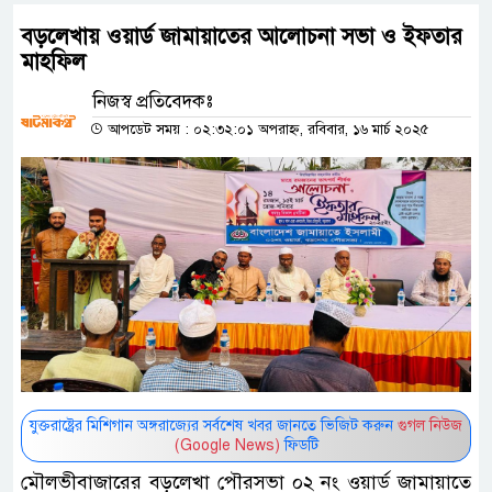
বড়লেখায় ওয়ার্ড জামায়াতের আলোচনা সভা ও ইফতার
মাহফিল
নিজস্ব প্রতিবেদকঃ
আপডেট সময় : ০২:৩২:০১ অপরাহ্ন, রবিবার, ১৬ মার্চ ২০২৫
যুক্তরাষ্ট্রের মিশিগান অঙ্গরাজ্যের সর্বশেষ খবর জানতে ভিজিট করুন
গুগল নিউজ
(Google News)
ফিডটি
মৌলভীবাজারের বড়লেখা পৌরসভা ০২ নং ওয়ার্ড জামায়াতে