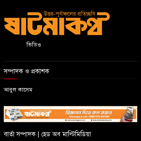
জাতীয় বিশ্ববিদ্যালয়
সুরমা নদীর পাড়ে “I
Sylhet”
নান্দনিকতা,
না
ভিডিও
দৃষ্টিদূষণ?
জুড়ীতে চা শ্রমিকদের এক দফা
সম্পাদক ও প্রকাশক
দাবি- দৈনিক মজুরি ৫০০ টাকা
আবুল কাসেম
২০২৭ শিক্ষাবর্ষ থেকে প্রথম শ্রেণিতে
ভর্তি হবে লটারিতে, এসএসসির ফল
১০ আগস্ট
সরকারি টিচার্স ট্রেনিং কলেজে
সাহিত্য ও সাংস্কৃতিক সপ্তাহের
বার্তা সম্পাদক | হেড অব মাল্টিমিডিয়া
সমাপ্তি, বিজয়ীদের পুরস্কার