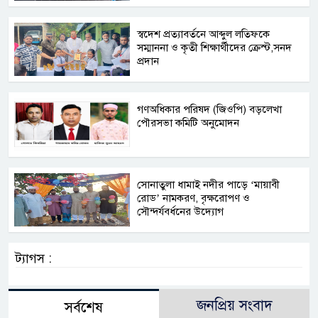
স্বদেশ প্রত্যাবর্তনে আব্দুল লতিফকে
সম্মাননা ও কৃতী শিক্ষার্থীদের ক্রেস্ট,সনদ
প্রদান
গণঅধিকার পরিষদ (জিওপি) বড়লেখা
পৌরসভা কমিটি অনুমোদন
সোনাতুলা ধামাই নদীর পাড়ে ‘মায়াবী
রোড’ নামকরণ, বৃক্ষরোপণ ও
সৌন্দর্যবর্ধনের উদ্যোগ
ট্যাগস :
জনপ্রিয় সংবাদ
সর্বশেষ