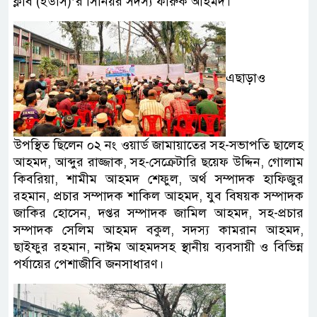
ক্লাব (ইউসি)’র সিনিয়র সদস্য ফারুক আহমদ।
এছাড়াও
উপস্থিত ছিলেন ০২ নং ওয়ার্ড জামায়াতের সহ-সভাপতি ছালেহ
আহমদ, আব্দুর রাজ্জাক, সহ-সেক্রেটারি ছয়েফ উদ্দিন, গোলাম
কিবরিয়া, শামীম আহমদ শেফুল, অর্থ সম্পাদক হাফিজুর
রহমান, প্রচার সম্পাদক শাকিল আহমদ, যুব বিষয়ক সম্পাদক
জাকির হোসেন, দপ্তর সম্পাদক জামিল আহমদ, সহ-প্রচার
সম্পাদক সেলিম আহমদ বকুল, সদস্য কামরান আহমদ,
ছাইফুর রহমান, নাঈম আহমদসহ স্থানীয় ব্যবসায়ী ও বিভিন্ন
পর্যায়ের পেশাজীবি জনসাধারণ।