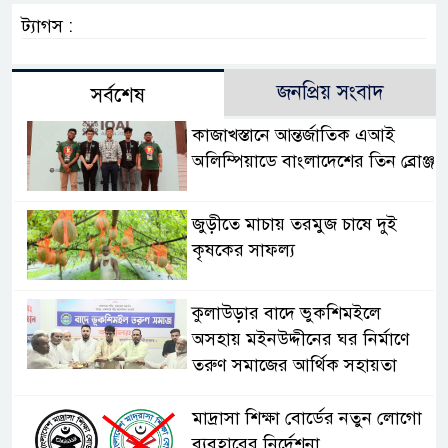
ট্যাগস :
জনপ্রিয় সংবাদ
সর্বশেষ
কাজাখস্তানে আন্তর্জাতিক এআই
অলিম্পিয়াডে বাংলাদেশের তিন ব্রোঞ্জ
জুড়ীতে মাচায় তরমুজ চাষে দুই
কৃষকের সাফল্য
কুলাউড়ার বাদে ভুকশিমইলে
অসহায় মইনউদ্দীনের ঘর নির্মাণে
তরুণ সমাজের আর্থিক সহায়তা
মাদ্রাসা শিক্ষা বোর্ডের নতুন লোগো
ব্যবহারের নির্দেশনা