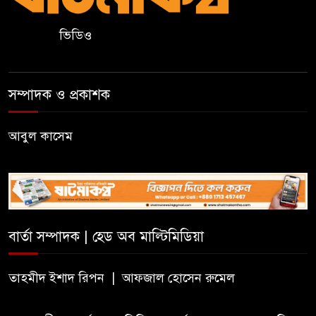
ভিডিও
হাই কমিশনের কর্মকর্তা পরিচয়ে
ভিসার নামে প্রতারণা, সতর্ক করল
ভারতীয় হাই কমিশন
সম্পাদক ও প্রকাশক
সার্কভুক্ত দেশের শিক্ষার্থীদের জন্য
ফুল-ফান্ডেড স্কলারশিপ চালু করবে
আবুল কাসেম
জাতীয় বিশ্ববিদ্যালয়
সুরমা নদীর পাড়ে “I
Sylhet”
নান্দনিকতা,
না
বার্তা সম্পাদক | হেড অব মাল্টিমিডিয়া
দৃষ্টিদূষণ?
জুড়ীতে চা শ্রমিকদের এক দফা
তাহমীদ ইশাদ রিপন | আফজাল হোসেন রুমেল
দাবি- দৈনিক মজুরি ৫০০ টাকা