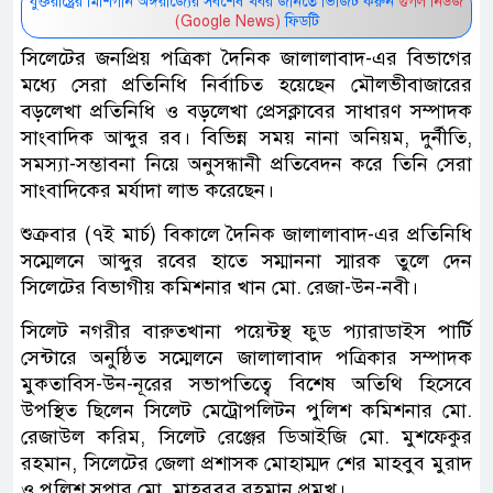
যুক্তরাষ্ট্রের মিশিগান অঙ্গরাজ্যের সর্বশেষ খবর জানতে ভিজিট করুন
গুগল নিউজ
(Google News)
ফিডটি
সিলেটের জনপ্রিয় পত্রিকা দৈনিক জালালাবাদ-এর বিভাগের
মধ্যে সেরা প্রতিনিধি নির্বাচিত হয়েছেন মৌলভীবাজারের
বড়লেখা প্রতিনিধি ও বড়লেখা প্রেসক্লাবের সাধারণ সম্পাদক
সাংবাদিক আব্দুর রব। বিভিন্ন সময় নানা অনিয়ম, দুর্নীতি,
সমস্যা-সম্ভাবনা নিয়ে অনুসন্ধানী প্রতিবেদন করে তিনি সেরা
সাংবাদিকের মর্যাদা লাভ করেছেন।
শুক্রবার (৭ই মার্চ) বিকালে দৈনিক জালালাবাদ-এর প্রতিনিধি
সম্মেলনে আব্দুর রবের হাতে সম্মাননা স্মারক তুলে দেন
সিলেটের বিভাগীয় কমিশনার খান মো. রেজা-উন-নবী।
সিলেট নগরীর বারুতখানা পয়েন্টস্থ ফুড প্যারাডাইস পার্টি
সেন্টারে অনুষ্ঠিত সম্মেলনে জালালাবাদ পত্রিকার সম্পাদক
মুকতাবিস-উন-নূরের সভাপতিত্বে বিশেষ অতিথি হিসেবে
উপস্থিত ছিলেন সিলেট মেট্রোপলিটন পুলিশ কমিশনার মো.
রেজাউল করিম, সিলেট রেঞ্জের ডিআইজি মো. মুশফেকুর
রহমান, সিলেটের জেলা প্রশাসক মোহাম্মদ শের মাহবুব মুরাদ
ও পুলিশ সুপার মো. মাহবুবুর রহমান প্রমুখ।