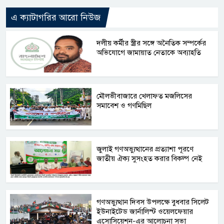
এ ক্যাটাগরির আরো নিউজ
দলীয় কর্মীর স্ত্রীর সঙ্গে অনৈতিক সম্পর্কের
অভিযোগে জামায়াত নেতাকে অব্যাহতি
মৌলভীবাজারে খেলাফত মজলিসের
সমাবেশ ও গণমিছিল
জুলাই গণঅভ্যুত্থানের প্রত্যাশা পূরণে
জাতীয় ঐক্য সুসংহত করার বিকল্প নেই
গণঅভ্যুত্থান দিবস উপলক্ষে বুধবার সিলেট
ইউনাইটেড জার্নালিস্ট ওয়েলফেয়ার
এসোসিয়েশন-এর আলোচনা সভা