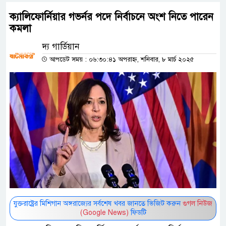
ক্যালিফোর্নিয়ার গভর্নর পদে নির্বাচনে অংশ নিতে পারেন
কমলা
দ্য গার্ডিয়ান
আপডেট সময় : ০৬:৩০:৪১ অপরাহ্ন, শনিবার, ৮ মার্চ ২০২৫
যুক্তরাষ্ট্রের মিশিগান অঙ্গরাজ্যের সর্বশেষ খবর জানতে ভিজিট করুন
গুগল নিউজ
(Google News)
ফিডটি