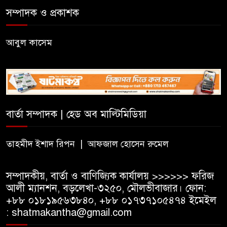
সম্পাদক ও প্রকাশক
কুলাউড়ার ভাটেরা স্টেশন বাজারে
বিট পুলিশিং সভা অনুষ্ঠিত
আবুল কাসেম
দলীয় কর্মীর স্ত্রীর সঙ্গে অনৈতিক
সম্পর্কের অভিযোগে জামায়াত
নেতাকে অব্যাহতি
বার্তা সম্পাদক | হেড অব মাল্টিমিডিয়া
জন্মসূত্রে নাগরিকত্ব সীমিত করতে
ট্রাম্পের নতুন নির্বাহী আদেশ
তাহমীদ ইশাদ রিপন | আফজাল হোসেন রুমেল
সম্পাদকীয়, বার্তা ও বাণিজ্যিক কার্যালয় >>>>>> ফরিজ
আলী ম্যানশন, বড়লেখা-৩২৫০, মৌলভীবাজার। ফোন:
+৮৮ ০১৮১৯৫৬৩৮৪০, +৮৮ ০১৭৩৭১০৫৪৭৪ ইমেইল
: shatmakantha@gmail.com