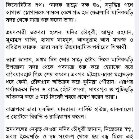
কিলোমিটার পথ। ‘মাদক ছাড়ো দক্ষ হও, সমৃদ্ধির পথে
আগাও’ স্লোগানকে সামনে রেখে গত ২৮ ফেব্রুয়ারি মানিকছড়ি
সদর থেকে যাত্রা শুরু করেন তারা।
ভ্রমণকারী তরুণরা হলেন, মনির চৌধুরী, আব্দুর রহমান,
মুহাম্মদ রাব্বি, হাসান মাহমুদ, আবদুল্লাহ আল মারুফ ও
রবিউল ফারুক। তারা সবাই উচ্চমাধ্যমিক পর্যায়ের শিক্ষার্থী।
তারা জানান, প্রথম দিন ভোর সাড়ে ৫টার দিকে মানিকছড়ি
উপজেলা সদর থেকে পদযাত্রা শুরু করে হেয়াকো হয়ে
বারৈয়ারহাট গিয়ে শেষ করেন। এরপর চট্টগ্রাম-ঢাকা মহাসড়ক
ধরে ফেনী, চৌদ্দগ্রাম অতিক্রম করে কুমিল্লা পৌঁছান। এরপর
পর্যায়ক্রমে দিনে ও রাতে হেঁটে কসবা, মাধবপুর ও পুটিজুড়ি
অতিক্রম করে ৫ মার্চ সিলেট শহরে প্রবেশ করেন তারা।
যাত্রাপথে তারা মসজিদ, মাদরাসা, সার্কিট হাউজ, ডাকবাংলো
ও হোটেলে বিরতি ও রাত্রিযাপন করেন।
ভ্রমণদলের নেতৃত্ব দেওয়া মনির চৌধুরী জানান, নিজেদের স্বপ্ন,
প্রবল ইচ্ছেশক্তি ও দৃঢ় সংকল্প থেকে ছয় বন্ধু মিলে এই