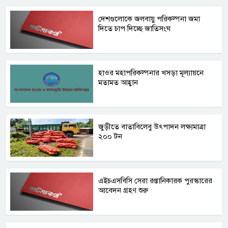
দেশগুলোকে জলবায়ু পরিকল্পনা জমা
দিতে চাপ দিচ্ছে জাতিসংঘ
হাওর মহাপরিকল্পনার খসড়া মূল্যায়নে
মতামত আহ্বান
জুড়ীতে বাতাবিলেবু উৎপাদন লক্ষ্যমাত্রা
২০০ টন
এইচএসবিসি সেরা রপ্তানিকারক পুরস্কারের
আবেদন গ্রহণ শুরু