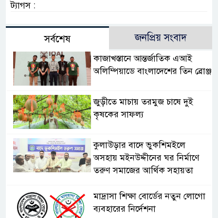
ট্যাগস :
জনপ্রিয় সংবাদ
সর্বশেষ
কাজাখস্তানে আন্তর্জাতিক এআই
অলিম্পিয়াডে বাংলাদেশের তিন ব্রোঞ্জ
জুড়ীতে মাচায় তরমুজ চাষে দুই
কৃষকের সাফল্য
কুলাউড়ার বাদে ভুকশিমইলে
অসহায় মইনউদ্দীনের ঘর নির্মাণে
তরুণ সমাজের আর্থিক সহায়তা
মাদ্রাসা শিক্ষা বোর্ডের নতুন লোগো
ব্যবহারের নির্দেশনা