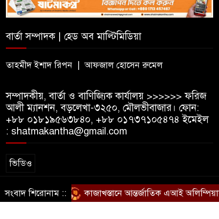
পদে জনবল নিয়োগ
বার্তা সম্পাদক | হেড অব মাল্টিমিডিয়া
হাই কমিশনের কর্মকর্তা পরিচয়ে
ভিসার নামে প্রতারণা, সতর্ক করল
ভারতীয় হাই কমিশন
তাহমীদ ইশাদ রিপন | আফজাল হোসেন রুমেল
সম্পাদকীয়, বার্তা ও বাণিজ্যিক কার্যালয় >>>>>> ফরিজ
আলী ম্যানশন, বড়লেখা-৩২৫০, মৌলভীবাজার। ফোন:
+৮৮ ০১৮১৯৫৬৩৮৪০, +৮৮ ০১৭৩৭১০৫৪৭৪ ইমেইল
: shatmakantha@gmail.com
ভিডিও
সংবাদ শিরোনাম ::
কাজাখস্তানে আন্তর্জাতিক এআই অলিম্পিয়াডে 
স্বত্ব © ষাটমা মিডিয়া লিমিটেড