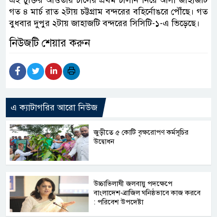
এই চুক্তির আওতায় চালের প্রথম চালান নিয়ে আসা জাহাজটি
গত ৪ মার্চ রাত ২টায় চট্টগ্রাম বন্দরের বহির্নোঙরে পৌঁছে। গত
বুধবার দুপুর ২টায় জাহাজটি বন্দরের সিসিটি-১-এ ভিড়েছে।
নিউজটি শেয়ার করুন
এ ক্যাটাগরির আরো নিউজ
জুড়ীতে ৫ কোটি বৃক্ষরোপণ কর্মসূচির
উদ্বোধন
উচ্চাভিলাষী জলবায়ু পদক্ষেপে
বাংলাদেশ-ব্রাজিল ঘনিষ্ঠভাবে কাজ করবে
: পরিবেশ উপদেষ্টা