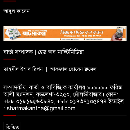
জন্মসূত্রে নাগরিকত্ব সীমিত করতে
ট্রাম্পের নতুন নির্বাহী আদেশ
আবুল কাসেম
সিলেটে সিভিটেক বিল্ডার্সে বিভিন্ন
পদে জনবল নিয়োগ
বার্তা সম্পাদক | হেড অব মাল্টিমিডিয়া
হাই কমিশনের কর্মকর্তা পরিচয়ে
ভিসার নামে প্রতারণা, সতর্ক করল
ভারতীয় হাই কমিশন
তাহমীদ ইশাদ রিপন | আফজাল হোসেন রুমেল
সম্পাদকীয়, বার্তা ও বাণিজ্যিক কার্যালয় >>>>>> ফরিজ
আলী ম্যানশন, বড়লেখা-৩২৫০, মৌলভীবাজার। ফোন:
+৮৮ ০১৮১৯৫৬৩৮৪০, +৮৮ ০১৭৩৭১০৫৪৭৪ ইমেইল
: shatmakantha@gmail.com
ভিডিও