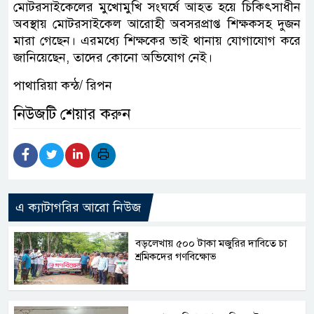
মোটরসাইকেলের মুখোমুখি সংঘর্ষে আহত হয়ে চিকিৎসাধীন
অবস্থায় মোটরসাইকেল আরোহী অবসরপ্রাপ্ত শিক্ষকসহ দুজন
মারা গেছেন। এরমধ্যে শিক্ষকের ভাই থানায় যোগাযোগ করে
জানিয়েছেন, তাদের কোনো অভিযোগ নেই।
পাথারিয়া কন্ঠ/ রিপন
নিউজটি শেয়ার করুন
এ ক্যাটাগরির আরো নিউজ
বড়লেখায় ৫০০ টাকা মজুরির দাবিতে চা
শ্রমিকদের গণবিক্ষোভ