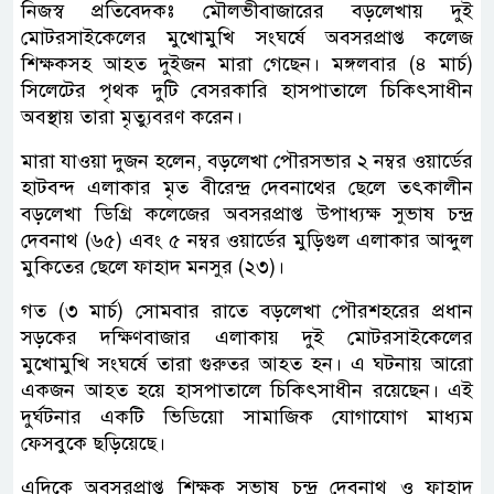
নিজস্ব প্রতিবেদকঃ মৌলভীবাজারের বড়লেখায় দুই
মোটরসাইকেলের মুখোমুখি সংঘর্ষে অবসরপ্রাপ্ত কলেজ
শিক্ষকসহ আহত দুইজন মারা গেছেন। মঙ্গলবার (৪ মার্চ)
সিলেটের পৃথক দুটি বেসরকারি হাসপাতালে চিকিৎসাধীন
অবস্থায় তারা মৃত্যুবরণ করেন।
মারা যাওয়া দুজন হলেন, বড়লেখা পৌরসভার ২ নম্বর ওয়ার্ডের
হাটবন্দ এলাকার মৃত বীরেন্দ্র দেবনাথের ছেলে তৎকালীন
বড়লেখা ডিগ্রি কলেজের অবসরপ্রাপ্ত উপাধ্যক্ষ সুভাষ চন্দ্র
দেবনাথ (৬৫) এবং ৫ নম্বর ওয়ার্ডের মুড়িগুল এলাকার আব্দুল
মুকিতের ছেলে ফাহাদ মনসুর (২৩)।
গত (৩ মার্চ) সোমবার রাতে বড়লেখা পৌরশহরের প্রধান
সড়কের দক্ষিণবাজার এলাকায় দুই মোটরসাইকেলের
মুখোমুখি সংঘর্ষে তারা গুরুতর আহত হন। এ ঘটনায় আরো
একজন আহত হয়ে হাসপাতালে চিকিৎসাধীন রয়েছেন। এই
দুর্ঘটনার একটি ভিডিয়ো সামাজিক যোগাযোগ মাধ্যম
ফেসবুকে ছড়িয়েছে।
এদিকে অবসরপ্রাপ্ত শিক্ষক সুভাষ চন্দ্র দেবনাথ ও ফাহাদ