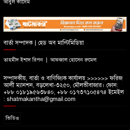
আবুল কাসেম
দলীয় কর্মীর স্ত্রীর সঙ্গে অনৈতিক
সম্পর্কের অভিযোগে জামায়াত
নেতাকে অব্যাহতি
বার্তা সম্পাদক | হেড অব মাল্টিমিডিয়া
জন্মসূত্রে নাগরিকত্ব সীমিত করতে
ট্রাম্পের নতুন নির্বাহী আদেশ
তাহমীদ ইশাদ রিপন | আফজাল হোসেন রুমেল
সম্পাদকীয়, বার্তা ও বাণিজ্যিক কার্যালয় >>>>>> ফরিজ
আলী ম্যানশন, বড়লেখা-৩২৫০, মৌলভীবাজার। ফোন:
+৮৮ ০১৮১৯৫৬৩৮৪০, +৮৮ ০১৭৩৭১০৫৪৭৪ ইমেইল
: shatmakantha@gmail.com
ভিডিও