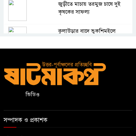
জুড়ীতে মাচায় তরমুজ চাষে দুই
কৃষকের সাফল্য
কুলাউড়ার বাদে ভুকশিমইলে
অসহায় মইনউদ্দীনের ঘর নির্মাণে
তরুণ সমাজের আর্থিক সহায়তা
মাদ্রাসা শিক্ষা বোর্ডের নতুন লোগো
ব্যবহারের নির্দেশনা
কুলাউড়ায় একাধিক মামলার
ভিডিও
ওয়ারেন্টভুক্ত ও সাজাপ্রাপ্ত আসামি
গ্রেপ্তার
সম্পাদক ও প্রকাশক
কুলাউড়ার ভাটেরা স্টেশন বাজারে
বিট পুলিশিং সভা অনুষ্ঠিত