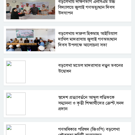
বড়লেখায় দক্ষিণভাগ এনসিএম উচ্চ
বিদ্যালয়ে জুলাই গণঅভ্যুত্থান দিবস
উদযাপন
বড়লেখায় দারুল হিকমাহ আইডিয়াল
দাখিল মাদরাসায় জুলাই গণঅভ্যত্থান
দিবস উপলক্ষে আলোচনা সভা
বড়লেখা মডেল মাদরাসার নতুন ভবনের
উদ্বোধন
স্বদেশ প্রত্যাবর্তনে আব্দুল লতিফকে
সম্মাননা ও কৃতী শিক্ষার্থীদের ক্রেস্ট,সনদ
প্রদান
গণঅধিকার পরিষদ (জিওপি) বড়লেখা
পৌরসভা কমিটি অনুমোদন