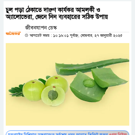
চুল পড়া ঠেকাতে দারুণ কার্যকর আমলকী ও
অ্যালোভেরা, জেনে নিন ব্যবহারের সঠিক উপায়
জীবনযাপন ডেস্ক
আপডেট সময় : ১০:১৬:০১ পূর্বাহ্ন, সোমবার, ২৭ জানুয়ারী ২০২৫
যুক্তরাষ্ট্রের মিশিগান অঙ্গরাজ্যের সর্বশেষ খবর জানতে ভিজিট করুন
গুগল নিউজ