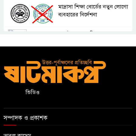
মাদ্রাসা শিক্ষা বোর্ডের নতুন লোগো
ব্যবহারের নির্দেশনা
কুলাউড়ায় একাধিক মামলার
ওয়ারেন্টভুক্ত ও সাজাপ্রাপ্ত আসামি
গ্রেপ্তার
কুলাউড়ার ভাটেরা স্টেশন বাজারে
বিট পুলিশিং সভা অনুষ্ঠিত
ভিডিও
দলীয় কর্মীর স্ত্রীর সঙ্গে অনৈতিক
সম্পর্কের অভিযোগে জামায়াত
নেতাকে অব্যাহতি
সম্পাদক ও প্রকাশক
জন্মসূত্রে নাগরিকত্ব সীমিত করতে
ট্রাম্পের নতুন নির্বাহী আদেশ
আবুল কাসেম