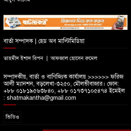
সিলেটে সিভিটেক বিল্ডার্সে বিভিন্ন
পদে জনবল নিয়োগ
বার্তা সম্পাদক | হেড অব মাল্টিমিডিয়া
হাই কমিশনের কর্মকর্তা পরিচয়ে
ভিসার নামে প্রতারণা, সতর্ক করল
ভারতীয় হাই কমিশন
তাহমীদ ইশাদ রিপন | আফজাল হোসেন রুমেল
সম্পাদকীয়, বার্তা ও বাণিজ্যিক কার্যালয় >>>>>> ফরিজ
আলী ম্যানশন, বড়লেখা-৩২৫০, মৌলভীবাজার। ফোন:
+৮৮ ০১৮১৯৫৬৩৮৪০, +৮৮ ০১৭৩৭১০৫৪৭৪ ইমেইল
: shatmakantha@gmail.com
ভিডিও