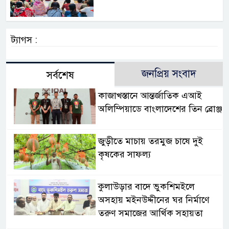
ট্যাগস :
জনপ্রিয় সংবাদ
সর্বশেষ
কাজাখস্তানে আন্তর্জাতিক এআই
অলিম্পিয়াডে বাংলাদেশের তিন ব্রোঞ্জ
জুড়ীতে মাচায় তরমুজ চাষে দুই
কৃষকের সাফল্য
কুলাউড়ার বাদে ভুকশিমইলে
অসহায় মইনউদ্দীনের ঘর নির্মাণে
তরুণ সমাজের আর্থিক সহায়তা