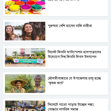
পুরুষরা বেশি হাসেন নাকি নারীরা
সিলেট কিডনি ফাউন্ডেশন হাসপাতালের
উদ্যোগে বিশ্ব কিডনি দিবস উদযাপন
মৌলভীবাজারে যে উপজেলায় চালু হচ্ছে
‘কৃষক কার্ড’
সিলেটে গারো পাড়ায় উচ্ছেদ শঙ্কা,
সোচ্চার নাগরিক সমাজ