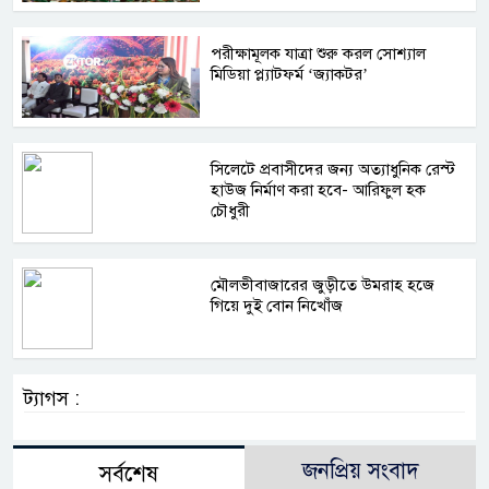
পরীক্ষামূলক যাত্রা শুরু করল সোশ্যাল
মিডিয়া প্ল্যাটফর্ম ‘জ্যাকটর’
সিলেটে প্রবাসীদের জন্য অত্যাধুনিক রেস্ট
হাউজ নির্মাণ করা হবে- আরিফুল হক
চৌধুরী
মৌলভীবাজারের জুড়ীতে উমরাহ হজে
গিয়ে দুই বোন নিখোঁজ
ট্যাগস :
জনপ্রিয় সংবাদ
সর্বশেষ