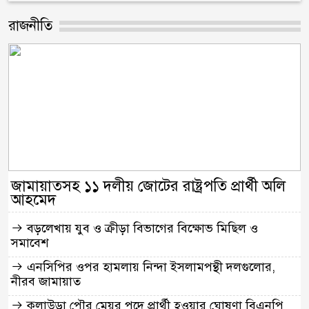
রাজনীতি
জামায়াতসহ ১১ দলীয় জোটের রাষ্ট্রপতি প্রার্থী অলি
আহমেদ
বড়লেখায় যুব ও ক্রীড়া বিভাগের বিক্ষোভ মিছিল ও
সমাবেশ
এনসিপির ওপর হামলায় নিন্দা ইসলামপন্থী দলগুলোর,
নীরব জামায়াত
কুলাউড়া পৌর মেয়র পদে প্রার্থী হওয়ার ঘোষণা বিএনপি