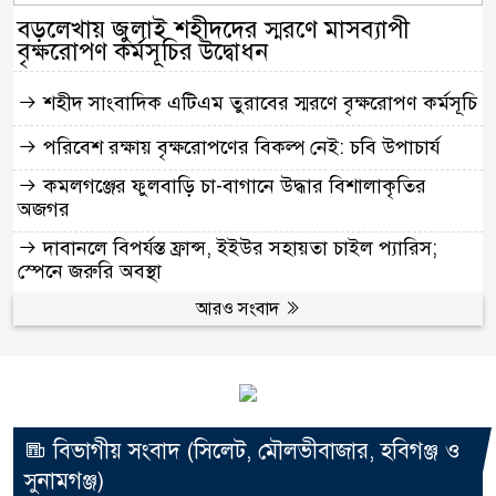
বড়লেখায় জুলাই শহীদদের স্মরণে মাসব্যাপী
বৃক্ষরোপণ কর্মসূচির উদ্বোধন
শহীদ সাংবাদিক এটিএম তুরাবের স্মরণে বৃক্ষরোপণ কর্মসূচি
পরিবেশ রক্ষায় বৃক্ষরোপণের বিকল্প নেই: চবি উপাচার্য
কমলগঞ্জের ফুলবাড়ি চা-বাগানে উদ্ধার বিশালাকৃতির
অজগর
দাবানলে বিপর্যস্ত ফ্রান্স, ইইউর সহায়তা চাইল প্যারিস;
স্পেনে জরুরি অবস্থা
আরও সংবাদ
বিভাগীয় সংবাদ (সিলেট, মৌলভীবাজার, হবিগঞ্জ ও
সুনামগঞ্জ)