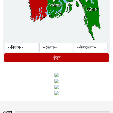
খুঁজুন
খেলা