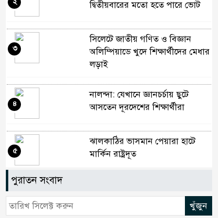
২
দ্বিতীয়বারের মতো হতে পারে ভোট
সিলেটে জাতীয় গণিত ও বিজ্ঞান
৩
অলিম্পিয়াডে খুদে শিক্ষার্থীদের মেধার
লড়াই
নালন্দা: যেখানে জ্ঞানচর্চায় ছুটে
৪
আসতেন দূরদেশের শিক্ষার্থীরা
ঝালকাঠির ভাসমান পেয়ারা হাটে
৫
মার্কিন রাষ্ট্রদূত
পুরাতন সংবাদ
অষ্টম শ্রেণি পাসে পুলিশে বড় নিয়োগ
৬