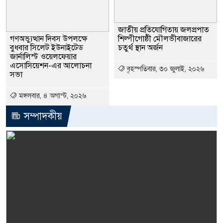
জাতীয় প্রতিযোগিতায় জলপ্রপাত
গণঅভ্যুত্থান দিবস উপলক্ষে
শিল্পীগোষ্ঠী মৌলভীবাজারের
বুধবার সিলেট ইউনাইটেড
চতুর্থ স্থান অর্জন
জার্নালিস্ট ওয়েলফেয়ার
এসোসিয়েশন-এর আলোচনা
বৃহস্পতিবার, ৩০ জুলাই, ২০২৬
সভা
মঙ্গলবার, ৪ অগাস্ট, ২০২৬
সম্পাদকীয়