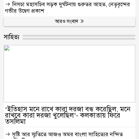
নিসচা মহাসচিব সড়ক দুর্ঘটনায় গুরুতর আহত, নেতৃবৃন্দের
গভীর উদ্বেগ প্রকাশ
আরও সংবাদ
সাহিত‍্য
‘ইতিহাস মনে রাখে কারা দরজা বন্ধ করেছিল, মনে
রাখবে কারা দরজা খুলেছিল’- কলকাতায় ফিরে
তসলিমা
সৃষ্টি আর স্মৃতিতে আজও অমর বাংলা সাহিত্যের নন্দিত