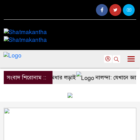
 শিক্ষার্থীদের মেধার লড়াই
সংবাদ শিরোনাম ::
নালন্দা: যেখানে জ্ঞানচর্চায় ছুট