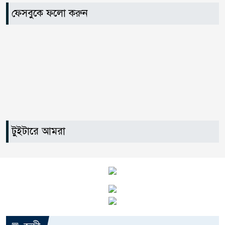
ফেসবুকে ফলো করুন
জামায়াতসহ ১১ দলীয় জোটের
৭
রাষ্ট্রপতি প্রার্থী অলি আহমেদ
বিএসএফের গুলিতে কুলাউড়ার যুবক
৮
নিহত
৫০০ টাকা মজুরিসহ বিভিন্ন দাবিতে
৯
কুলাউড়ায় চা-শ্রমিকদের গণবিক্ষোভ
টুইটারে আমরা
বড়লেখায় ৫০০ টাকা মজুরির দাবিতে
১০
চা শ্রমিকদের গণবিক্ষোভ